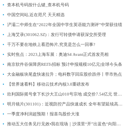
查本机号码按什么键_查本机号码
中国空间站,近在咫尺 天天精选
浐灞二中师生在“2022年全国中学生英语能力测评”中荣获佳绩
上海艾录(301062.SZ)：发行可转债申请获深交所受理
千万不要在地铁上看恐怖片,究竟是怎么一回事?
实时焦点：2023上海车展：奥迪S4 Avant正式首发亮相
南京软件谷保障房REITs招标 预计申报规模10亿元|全球今头条
大金融板块尾盘快速拉升；电科数字回应股价跌停丨早市热点
【世界速看料】移动云技术内核3.0重磅发布
欣利国际摇号拿下长沙大王山010号宗地 成交价7.54亿元 世界滚动
明月镜片(301101)：近视防控产品快速成长 全年有望延续高增 观天下
一季度净利润超预期！报喜鸟股价大涨
推动五大任务见行见效•我在现场｜沙漠里“开”出蓝色“向阳花” 新资讯