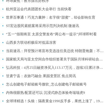
环球聚焦：夜市摆出好秩序
杭州亚运会代表团团长大会举行 当前快看
世界百事通！巧克力囊肿：名字很“甜蜜”，却会影响生育
ST宏达股民索赔案将采用示范判决机制 微速讯
“五一”假期将至 太原交警发布“两公布一提示”|环球即时看
山西多方联动积极应对低温冻害
当前速讯：拜登预计将宣布竞选连任美总统 特朗普炮轰：不可想象！
国家航天局与亚太空间合作组织签署关于国际月球科研站合作联合声明
弘讯科技：4月25日融资净买入113.17万元，连续3日累计净买入825.64万元|环球实时
甘肃宁县：农旅巧融合 果园变景区 焦点简讯
怎么创建电子邮箱账号微软_怎么创建电子邮箱账号
内饰很眼熟/配置还可以 沉浸式静态体验奇瑞瑞虎9
全球球精选！头狼：隔夜黄金1990反手多，果然上涨了，1994继续多