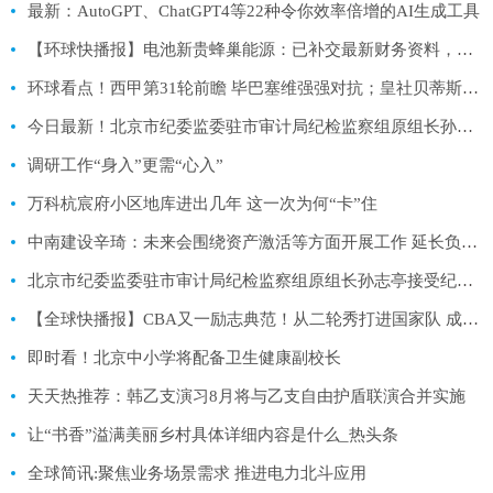
最新：AutoGPT、ChatGPT4等22种令你效率倍增的AI生成工具
【环球快播报】电池新贵蜂巢能源：已补交最新财务资料，最快年内科创板上市
环球看点！西甲第31轮前瞻 毕巴塞维强强对抗；皇社贝蒂斯争四大战
今日最新！北京市纪委监委驻市审计局纪检监察组原组长孙志亭接受纪律审查和监察调查
调研工作“身入”更需“心入”
万科杭宸府小区地库进出几年 这一次为何“卡”住
中南建设辛琦：未来会围绕资产激活等方面开展工作 延长负债期限|全球热推荐
北京市纪委监委驻市审计局纪检监察组原组长孙志亭接受纪律审查和监察调查|天天关注
【全球快播报】CBA又一励志典范！从二轮秀打进国家队 成重建队大腿
即时看！北京中小学将配备卫生健康副校长
天天热推荐：韩乙支演习8月将与乙支自由护盾联演合并实施
让“书香”溢满美丽乡村具体详细内容是什么_热头条
全球简讯:聚焦业务场景需求 推进电力北斗应用