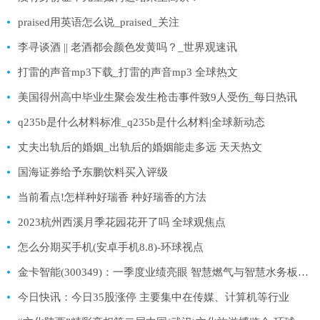
praised用英语怎么说_praised_关注
李寻谈酒 || 老酒都会颜色发黄吗？_世界观速讯
打雷的声音mp3下载_打雷的声音mp3 全球热文
美国得州高中毕业生聚会发生枪击事件致9人受伤_每日热讯
q235b是什么材料标准_q235b是什么材料|全球新动态
丈夫出轨后的婚姻_出轨后的婚姻能走多远 天天热文
国海证券给予东鹏饮料买入评级
当前看点!怎样种好瑞香 种好瑞香的方法
2023杭州西溪月季花园花开了吗 全球观焦点
怎么分期买手机(安卓手机8.8)-环球视点
金卡智能(300349)：一季度业绩亮眼 智慧燃气与智慧水务板块双增_环球速讯
今日快讯：今日35股涨停 主要集中在传媒、计算机等行业