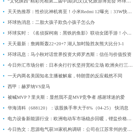
“文化陕西”精彩亮相第二届中国(武汉)文化旅游博览会 环球速读
天天热推荐：性价比神机将至！小米Redmi 12曝光：33W快充、预装MIUI 14
环球热消息：二胎大孩子欺负小孩子怎么办
环球实时：《名侦探柯南：黑铁的鱼影》联动女团手游！小偶像cos角色齐上阵！
天天最新：詹姆斯轰22+20+7 湖人加时险胜灰熊大比分3-1
环球讯息：马小秋对话世界投资大师罗杰斯：信任与价值投资
今日外汇市场分析：日本央行行长坚持宽松立场 欧洲央行三名管委支持加息
一天内两名美国知名主播被解雇，特朗普的反应截然不同
西甲：赫罗纳VS皇马
被喊MVP？里夫斯：显然我不是MVP竞争者 感谢球迷的爱
华海清科（688120）：该股换手率大于8%（04-25） 快消息
电力设备新能源行业：欧洲电动车市场稳步回暖，锂盐价格持续下跌－锂电产业链周评（4月第2周）-天天速读
今日热文：思源电气获38家机构调研：公司在江苏常州的变压器生产基地在2022年第四季度建成投产，目前正在产能爬坡阶段（附调研问答）