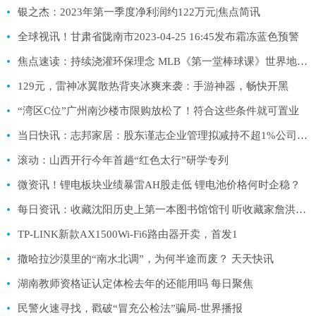
银之杰：2023年第一季度净利润约122万元|焦点简讯
全球视讯！甘肃省陇南市2023-04-25 16:45发布霜冻蓝色预警
焦点速读：持续浇灌环保理念 MLB《第一堂棒球课》世界地球日专场举行
129元，雷神冰翼散热背夹冰爽来袭：手游神器，畅快开黑
“湾区C位”广州南沙楼市限购放松了！符合这些条件就可置业
当日快讯：志邦家居：股东谨志企业管理拟减持不超1%公司股份
滚动：山西开行今年首趟“红色太行”研学专列
微资讯！锂电板块业绩暴雷AH股走低 锂电池价格何时企稳？
每日资讯：收藏沈阳历史上第一本图书馆馆刊 听收藏家詹洪阁讲述图书的故事
TP-LINK新款AX1500Wi-Fi6路由器开卖，首发1
撒哈拉沙漠里的“南水北调”，为何半途而废？ 天天快讯
湖南教师资格证认定体检去年的还能用吗 每日聚焦
民警火速寻找，戳破“冒充公检法”骗局-世界播报