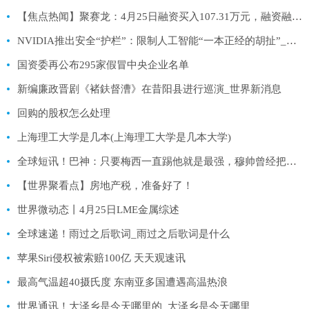
【焦点热闻】聚赛龙：4月25日融资买入107.31万元，融资融券余额4211.38万元
NVIDIA推出安全“护栏”：限制人工智能“一本正经的胡扯”_当前简讯
国资委再公布295家假冒中央企业名单
新编廉政晋剧《褚鈇督漕》在昔阳县进行巡演_世界新消息
回购的股权怎么处理
上海理工大学是几本(上海理工大学是几本大学)
全球短讯！巴神：只要梅西一直踢他就是最强，穆帅曾经把我直接赶下大巴
【世界聚看点】房地产税，准备好了！
世界微动态丨4月25日LME金属综述
全球速递！雨过之后歌词_雨过之后歌词是什么
苹果Siri侵权被索赔100亿 天天观速讯
最高气温超40摄氏度 东南亚多国遭遇高温热浪
世界通讯！大泽乡是今天哪里的_大泽乡是今天哪里