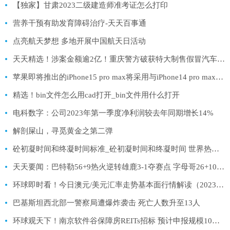
【独家】甘肃2023二级建造师准考证怎么打印
营养干预有助发育障碍治疗-天天百事通
点亮航天梦想 多地开展中国航天日活动
天天精选！涉案金额逾2亿！重庆警方破获特大制售假冒汽车安全气囊案
苹果即将推出的iPhone15 pro max将采用与iPhone14 pro max一样摄像头
精选！bin文件怎么用cad打开_bin文件用什么打开
电科数字：公司2023年第一季度净利润较去年同期增长14%
解剖屎山，寻觅黄金之第二弹
砼初凝时间和终凝时间标准_砼初凝时间和终凝时间 世界热消息
天天要闻：巴特勒56+9热火逆转雄鹿3-1夺赛点 字母哥26+10+13
环球即时看！今日澳元/美元汇率走势基本面行情解读（2023/4/25）
巴基斯坦西北部一警察局遭爆炸袭击 死亡人数升至13人
环球观天下！南京软件谷保障房REITs招标 预计申报规模10亿元