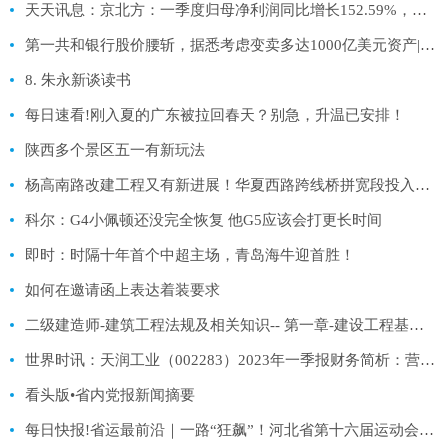
天天讯息：京北方：一季度归母净利润同比增长152.59%，今年经营全面恢复正常
第一共和银行股价腰斩，据悉考虑变卖多达1000亿美元资产|环球头条
8. 朱永新谈读书
每日速看!刚入夏的广东被拉回春天？别急，升温已安排！
陕西多个景区五一有新玩法
杨高南路改建工程又有新进展！华夏西路跨线桥拼宽段投入使用
科尔：G4小佩顿还没完全恢复 他G5应该会打更长时间
即时：时隔十年首个中超主场，青岛海牛迎首胜！
如何在邀请函上表达着装要求
二级建造师-建筑工程法规及相关知识-- 第一章-建设工程基本法律知识38|天天聚看点
世界时讯：天润工业（002283）2023年一季报财务简析：营收净利润双双增长，盈利能力上升
看头版•省内党报新闻摘要
每日快报!省运最前沿｜一路“狂飙”！河北省第十六届运动会青少年组公路自行车比赛开赛