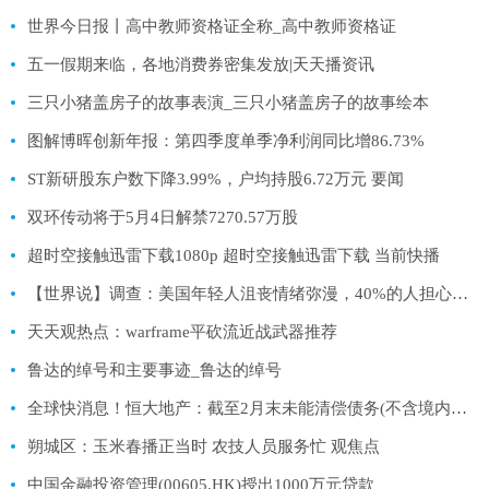
世界今日报丨高中教师资格证全称_高中教师资格证
五一假期来临，各地消费券密集发放|天天播资讯
三只小猪盖房子的故事表演_三只小猪盖房子的故事绘本
图解博晖创新年报：第四季度单季净利润同比增86.73%
ST新研股东户数下降3.99%，户均持股6.72万元 要闻
双环传动将于5月4日解禁7270.57万股
超时空接触迅雷下载1080p 超时空接触迅雷下载 当前快播
【世界说】调查：美国年轻人沮丧情绪弥漫，40%的人担心遭枪击、近1/4的人觉得“死了更好”
天天观热点：warframe平砍流近战武器推荐
鲁达的绰号和主要事迹_鲁达的绰号
全球快消息！恒大地产：截至2月末未能清偿债务(不含境内外债券)2371亿 逾期商票2480亿
朔城区：玉米春播正当时 农技人员服务忙 观焦点
中国金融投资管理(00605.HK)授出1000万元贷款