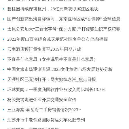
碧桂园持续深耕杭州，28亿元新获取滨江区地块
国产创新药出海目标转向，东南亚地区成“香饽饽” 全球信息
太原公安加大“三晋老字号”保护力度 严打侵犯知识产权犯罪
2022年度山西省综合减灾示范社区名单公布|当前播报
云南酒店预订量恢复至2019年同期八成
不直是什么意思（女生说男生不直是什么意思）
中国文旅市场逐渐升温 2023文化旅游市场发展趋势分析
天涯社区已无法打开：网友掀悼念潮_焦点日报
环球要闻：一季度我国软件业务收入同比增长13.5%
杨凌交警走进企业开展交通安全宣传
三亚海棠·泰岳府二手房销售情况2023~
江苏开行中老铁路国际货运列车化肥专列