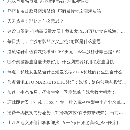
武汉市邮编地址_武汉市邮编多少 世界快看
邓丽君名曲欣赏南海姑娘_邓丽君传奇之南海姑娘
天天热点！理财是什么意思？
建设自贸港 推动高质量发展丨我市发放2.4万张“食在琼海、美好旅城”电子消费券 直接带动消费503万元|全球速读
每日热门：含沙射影的含义_含沙射影是什么意思
路威铭轩市值首次突破5000亿美元，今年股价涨幅已超30%
哪个浏览器速度最快最好用_什么浏览器好用稳定速度快
热点！长脸女生适合什么短发发型2020-长脸的女生适合什么短发发型
焦点简讯:ETO MARKETS ETO外汇：浅谈，逆向波动与投资心态！
加速全生态布局，圣湘生物一季度战略产线营收大幅增长
环球即时看！江苏：2023年第二批入库科技型中小企业名单（四）
消费呈现恢复向好态势（经济新方位·首季数据观察） 当前焦点
山西各地文旅部门积极迎接“五一”假日旅游高峰_今日热门