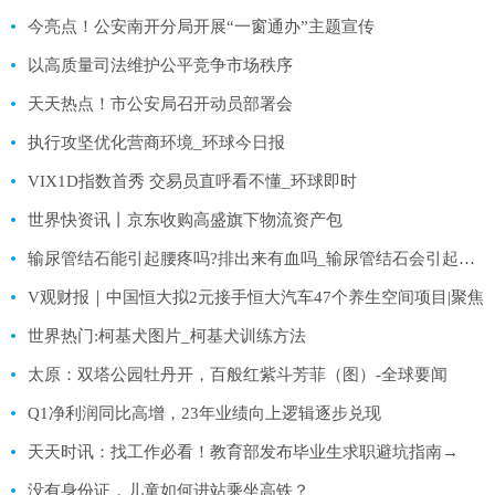
今亮点！公安南开分局开展“一窗通办”主题宣传
以高质量司法维护公平竞争市场秩序
天天热点！市公安局召开动员部署会
执行攻坚优化营商环境_环球今日报
VIX1D指数首秀 交易员直呼看不懂_环球即时
世界快资讯丨京东收购高盛旗下物流资产包
输尿管结石能引起腰疼吗?排出来有血吗_输尿管结石会引起腰疼吗
V观财报｜中国恒大拟2元接手恒大汽车47个养生空间项目|聚焦
世界热门:柯基犬图片_柯基犬训练方法
太原：双塔公园牡丹开，百般红紫斗芳菲（图）-全球要闻
Q1净利润同比高增，23年业绩向上逻辑逐步兑现
天天时讯：找工作必看！教育部发布毕业生求职避坑指南→
没有身份证，儿童如何进站乘坐高铁？