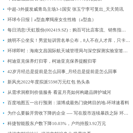
中超-3外援发威青岛主场3-1国安 张玉宁李可复出_天天简讯
环球今日报丨a型血摩羯座女生性格（a型血）
每日消息!天虹股份(002419.SZ)：购百可比店客流、销售指标均恢复较好 客流基本恢复至2019年水平
姚明不公坐实！男篮短训营名单公布，8人不在人才库，只卡杜锋！-全球热议
环球即时：海南文昌国际航天城管理局与深空探测实验室签订战略合作协议
柯迪亚克保养灯归零，柯迪亚克保养提醒归零
42岁月经总是提前是怎么回事_月经总是提前是怎么回事
新风光2022年度拟派5598万元红包 热头条
从需求洞察到价值服务 看蓝月亮如何构建品牌护城河
百度地图五一出行预测：淄博成最热门烧烤目的地-环球速看料
为什么要躲开营收下降的企业 ---- 写在股市连续暴跌之际 环球热文
科捷智能股东户数下降10.03%，户均持股3.92万元