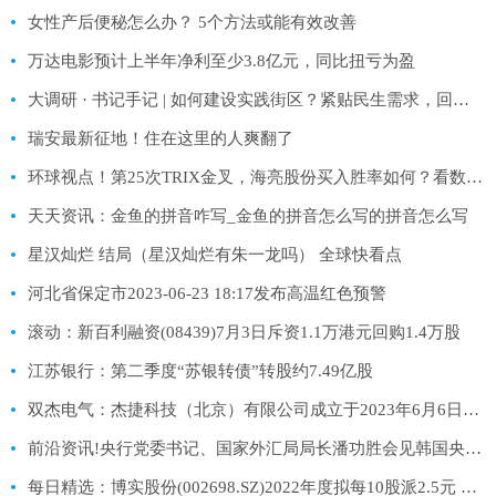
女性产后便秘怎么办？ 5个方法或能有效改善
万达电影预计上半年净利至少3.8亿元，同比扭亏为盈
大调研 · 书记手记 | ​如何建设实践街区？紧贴民生需求，回应居民期待|独家
瑞安最新征地！住在这里的人爽翻了
环球视点！第25次TRIX金叉，海亮股份买入胜率如何？看数据说n
天天资讯：金鱼的拼音咋写_金鱼的拼音怎么写的拼音怎么写
星汉灿烂 结局（星汉灿烂有朱一龙吗） 全球快看点
河北省保定市2023-06-23 18:17发布高温红色预警
滚动：新百利融资(08439)7月3日斥资1.1万港元回购1.4万股
江苏银行：第二季度“苏银转债”转股约7.49亿股
双杰电气：杰捷科技（北京）有限公司成立于2023年6月6日，目前暂未形成收入 世界动态
前沿资讯!央行党委书记、国家外汇局局长潘功胜会见韩国央行行长李昌镛
每日精选：博实股份(002698.SZ)2022年度拟每10股派2.5元 7月11日除权除息