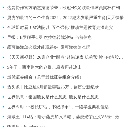
达曼协作官方晒杰拉德荣誉：欧冠+欧足联最佳球员奖杯在列
属虎的最怕的三个生肖2022，2022犯太岁最严重生肖|天天快播
全球即时看！省法院以“五个强化”推动主题教育走深走实
早报：B罗联手C罗 杰拉德转战沙特-当前信息
露可娜娜怎么玩才能玩得好_露可娜娜怎么玩
【天天新视野】26家企业“踩点”赴港递表 机构预测年内港股新股数量将破百
5年了，西南财大的这群志愿者再赴凉山
最优证券组合（关于最优证券组合介绍）
热头条丨比亚迪6月销量突破25万，创历史新纪录
世界讯息：秦国媵女是什么意思_媵女是什么意思
世界即时：“校长讲话，书记撑伞”，一段毕业典礼佳话
海贼王1114话：暗示藤虎加入草帽，藤虎光荣正义VS绿牛致命正义-世界信息
热消息：kupdata exe