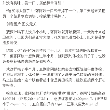
并没有臭味，
尝一口，居然异常香甜！
“这买得太值了！”张阿姨一口气干掉了一个，第二天起来又把
另一个菠萝削皮切块，榨成果汁喝掉了。
创意图片 图文无关
菠萝汁喝下去没几个小时，张阿姨就开始腹泻，一天跑十来趟
卫生间
，但因为都是正常大便，张阿姨也没放心上，以为是菠萝
渣多通便。
结果，
这“通便”效果持续了十几天
，原本打算去医院检查一
下，但张阿姨一想到再过半个月，就到预约体检的日子了，也没
必要多花钱再去趟医院做检查。
就这样拖了半个月，直到张阿姨如约去当地医院做年度体检，
在排队过程中，体检护士一眼看到了人群里面色蜡黄的张阿姨，
马上拉住她：
这个肤色看起来像是黄疸很高，建议直接做个肝功
能检查。
检查发现，张阿姨的肝功能指标堪称“爆表”，谷丙转氨酶高达
1400U/L（正常为0～40U/L），总胆红素接近400μmol/L（正常应
小于26μmol/L），血白蛋白只有21g/L（正常人应为40g/L以
上）。