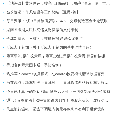
【地评线】黄河网评：擦亮“山西品牌”，畅享“清凉一夏”_世界快消息
当前速递！作风建设年工作总结【通用2篇】
每日资讯：7月3日首旅酒店涨7.34%，交银制造基金重仓该股
湖南省溆浦人民法院违规财保微信支付限制
全球新资讯：三穗县：辣椒长势好 群众采收忙
反应离子刻蚀（关于反应离子刻蚀的基本详情介绍）
股票里的r是什么意思？股票10派1元是什么意思 世界时快讯
手指名称示意图卡通（手指名称）
热推荐：coloros恢复模式1.2_coloros恢复模式清除数据需要密码
当前观点：动车组驶上青藏线——青藏铁路西格段动车组投入运营首日见闻
今日讯！真正的钮祜禄氏_满洲八大姓之一的钮钴禄氏地位显赫
通讯！A股异动丨汉宇集团跌逾11% 控股股东及其一致行动人拟减持不超3%股份
民生银行温彬：适当下调境内美元存款利率有利于缓解境内美元存贷款利率“倒挂”等问题|焦点观察