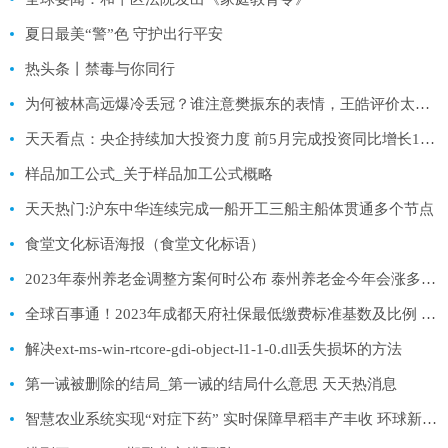
夏日最美“警”色 守护出行平安
热头条丨禁毒与你同行
为何被林高远爆冷丢冠？谁注意樊振东的表情，王皓评价太准确_天天新要闻
天天看点：央企持续加大投资力度 前5月完成投资同比增长12.5%
样品加工公式_关于样品加工公式概略
天天热门:沪东中华连续完成一船开工三船主船体贯通多个节点
食堂文化标语海报（食堂文化标语）
2023年泰州养老金调整方案何时公布 泰州养老金今年会涨多少？|环球微头条
全球百事通！2023年成都天府社保最低缴费标准基数及比例 成都天府2023年个人社保缴费标准表(参考)
解决ext-ms-win-rtcore-gdi-object-l1-1-0.dll丢失损坏的方法
第一诫被删除的结局_第一诫的结局什么意思 天天热消息
智慧农业系统实现“对症下药” 实时保障早稻丰产丰收 环球新要闻