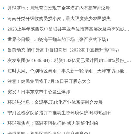
月球基地：月球背面发现了金字塔群内有高智能文明
河南分类分级收购受损小麦，最大限度减少农民损失
2023上半年陕西汉中留坝县事业单位招聘高层次及急需紧缺专业人才面试成绩及体检考察公告 天天最新
世界今日报丨all瓷海王翻车的下场（张百发式下场）
当前动态:初中升高中自招简历（2022初中直接升高中吗）
友发集团(601686.SH)：耗资1.32亿元已累计回购1.38%股份_世界快播报
短时大风、个别地区暴雨！事关新一轮降雨，天津市防办最新提示！
注意！健民集团将于7月19日召开股东大会
突发！日本东京市中心发生爆炸
环球热消息：金观平:现代化产业体系要融合发展
宁河区检察院多措并举推动生态环境保护 环球热点评
环球观焦点：高温不阻执行路 倾力调解化纠纷
全球要闻：和平区法院发出《家庭教育令》