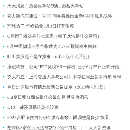
天天消息！澧县火车站视频_澧县火车站
赛力斯汽车康波：AITO问界将推出全新CARE服务战略
环球热门:华峰铝业7月3日打开涨停
C罗帽子戏法是什么意思（帽子戏法是什么意思）
6月中国物流业景气指数为51.7% 预期稳中向好
吐出黄痰是不是在排毒（tc和ts版什么区别）
康冠科技：公司“FPD灵境VR一体机”已于6月25日正式开始出售
交大昂立：上海交通大学与公司并不存在同业竞争情形 环球速讯
今日沪深股市行情及最新公告提示（2023年7月3日)
dnf夏日积分商城换什么最划算|世界热消息
w10一键还原系统怎么设置
2023合肥市住房公积金缴存基数上限调整是多少 快看
芝罘区8家企业入选省数字经济“晨星工厂” 天天新资讯