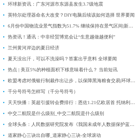
环球新资讯：广东河源市东源县发生3.7级地震
英特尔处理器命名大改变？DIY电脑后续该如何选择 世界要闻
6月份中国物流业景气指数为51.7% 继续保持在景气区间|新视野
热资讯！通讯：中非经贸博览会让“生意越做越便利”
兰州黄河岸边的夏日经济
夏天没出汗，可以不洗澡吗？答案出乎意料 全球要闻
热点 | 美豆5%的种植面积下移意味着什么？ 当前短讯
欧盟考虑对俄银行制裁作出让步，以保障黑海粮食交易|环球资讯
千分号符号怎样写（千分号符号）
天天快播：英超引援转会费排行：恩佐1.21亿欧居首 托纳利7000万欧并列第19
中交二航院是什么级别_中交二航院是什么级别
全球头条：人民数据研究院发布《我国未成年人数据保护蓝皮书（2023）》
道家静心三诀出自哪_道家静心三诀-全球滚动