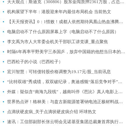
天天观点：斯迪克（300806）股东金闯质押2361万股，占总股本5.21%
机构展望下半年：港股迎来年内最佳布局机会 当前热文
【天天报资讯】0：1惜败！成都人依然期待凤凰山热血沸腾的赛场！
电脑启动不了什么原因屏幕上字（电脑启动不了什么原因）
李文禹为市人大常委会机关干部职工讲党课_重点聚焦
时隔6年再率平野美宇三杀国乒，放弃中国籍的他想当日本的刘国梁-当前播报
巴西松子的小说（巴西松子）
宏川智慧：可转债转股价格调整为19.17元/股_当前讯息
“比特双雄”秀成绩，双双破纪录，奥迪感慨“落后竞争对手”…|全球今日报
外媒：疑似含“南海九段线”，越南叫停《芭比》真人电影上映_焦点信息
世界热点评！格林美：与盘古新能源签署钠电池正极材料战略合作与产品供应合作框架协议
点滴状硬皮病_关于点滴状硬皮病介绍 环球热文
速讯：工信部副部长张云明会见诺基亚集团总裁兼首席执行官龙培凯