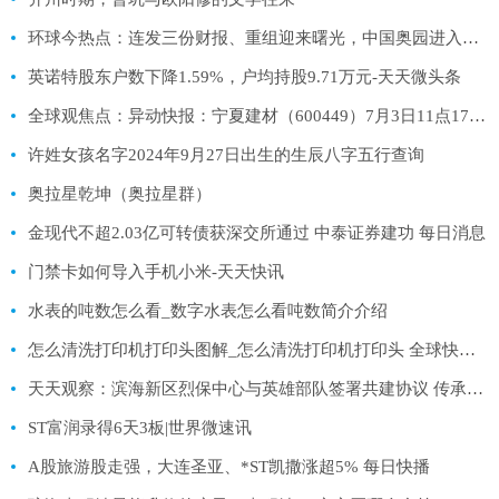
环球今热点：连发三份财报、重组迎来曙光，中国奥园进入复牌冲刺倒计时
英诺特股东户数下降1.59%，户均持股9.71万元-天天微头条
全球观焦点：异动快报：宁夏建材（600449）7月3日11点17分触及涨停板
许姓女孩名字2024年9月27日出生的生辰八字五行查询
奥拉星乾坤（奥拉星群）
金现代不超2.03亿可转债获深交所通过 中泰证券建功 每日消息
门禁卡如何导入手机小米-天天快讯
水表的吨数怎么看_数字水表怎么看吨数简介介绍
怎么清洗打印机打印头图解_怎么清洗打印机打印头 全球快消息
天天观察：滨海新区烈保中心与英雄部队签署共建协议 传承英雄精神 厚植红色情怀
ST富润录得6天3板|世界微速讯
A股旅游股走强，大连圣亚、*ST凯撒涨超5% 每日快播