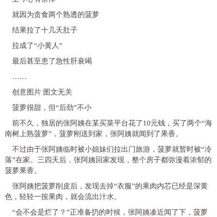
就因为贪食两个熟透的菠萝
结果拉了十几天肚子
拉成了“小黄人”
最后甚至患了急性肝衰竭
……
创意图片 图文无关
菠萝很甜，但“后劲”不小
前不久，独居的张阿姨在某买菜平台花了10元钱，买了两个“海
南树上熟菠萝”，菠萝刚送到家，张阿姨就闻到了果香。
不过由于张阿姨临时被小姐妹们拉出门旅游，菠萝就暂时被“冷
落”在家。三四天后，张阿姨回家发现，
整个房子都弥漫着浓郁的
菠萝果香。
张阿姨把菠萝削皮后，发现
去掉“衣服”的果肉内芯已经是深黄
色，轻轻一按果肉，就会流出汁水。
“会不会是烂了？”
正准备扔的时候，张阿姨凑近闻了下，菠萝