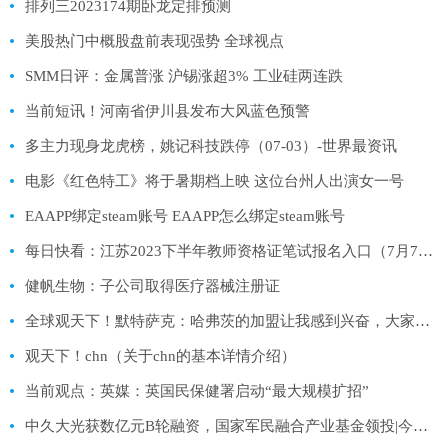
排列三2023174期卧龙定排预测
美股热门中概股盘前表现强势 全球视点
SMM日评：金属普涨 沪锡涨超3% 工业硅两连跌
当前短讯！河南省伊川县发布大风蓝色预警
多主力现身龙虎榜，姚记科技跌停（07-03）-世界最资讯
电影《红色特工》将于暑期档上映 这位台州人出演女一号
EAAPP绑定steam账号 EAAPP怎么绑定steam账号
每日快看：江苏2023下半年教师资格证笔试报名入口（7月7日至7月10日）
健帆生物：子公司取得医疗器械注册证
全球观天下！默特萨克：哈弗茨的加盟让我感到兴奋，大家都想让球队变得更好
观天下！chn（关于chn的基本详情介绍）
当前观点：英媒：英国民保健署启动“最大规模扩招”
中久大光获数亿元B轮融资，国家军民融合产业基金领投|今日热文