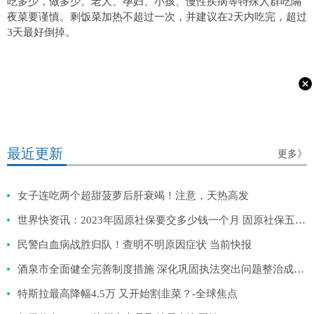
吃多少，做多少。老人、孕妇、小孩、慢性疾病等特殊人群吃隔
夜菜要谨慎。剩饭菜加热不超过一次，并建议在2天内吃完，超过
3天最好倒掉。
最近更新
更多》
女子连吃两个超甜菠萝后肝衰竭！注意，天热高发
世界快资讯：2023年固原社保要交多少钱一个月 固原社保五险一金费用标准参考
民警白血病战胜归队！查明不明原因症状 当前快报
酒泉市全面健全完善制度措施 深化巩固执法突出问题整治成果|天天热文
特斯拉最高降幅4.5万 又开始割韭菜？-全球焦点