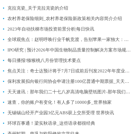
克拉克瓷_关于克拉克瓷的介绍
农村养老保险细则_农村养老保险新政策相关内容简介介绍
2023年自动扶梯市场投资前景分析|每日快讯
全球观焦点：赵明呼唤行业千帆竞渡，告别苹果一家独大：Magic V2开启新赛道
IPO研究 | 预计2026年中国生物制品质量控制解决方案市场规模将达238.3亿元-世界即时
每日播报!猕猴桃八月份管理技术要点
焦点关注：奇士达预计将于7月7日或前后刊发2022年年度业绩 继续停牌
保利发展拟向银行间协会申请注册100亿普通中期票据_天天日报
天天速讯：那年我们二十七八岁高清电脑壁纸图片-那年我们二十七八岁高清电脑壁纸
速查，你的账户有变化！有人多了10000多_世界独家
无锡锡山经开产业园3亿元ABS获上交所受理 世界快讯
环球百事通！梁实秋语录_这些语录都很经典
齐州时期，曾巩与欧阳修的文学往来