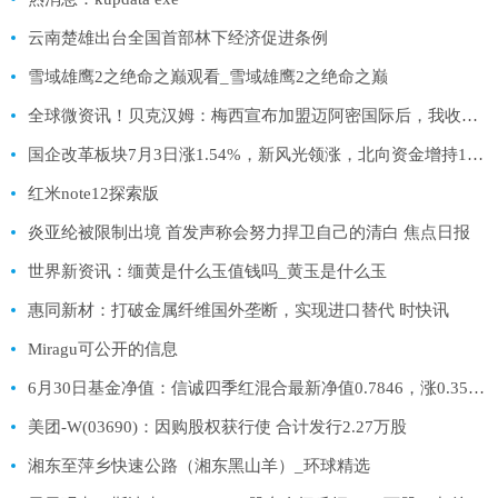
云南楚雄出台全国首部林下经济促进条例
雪域雄鹰2之绝命之巅观看_雪域雄鹰2之绝命之巅
全球微资讯！贝克汉姆：梅西宣布加盟迈阿密国际后，我收到了100万条信息
国企改革板块7月3日涨1.54%，新风光领涨，北向资金增持13.42亿元
红米note12探索版
炎亚纶被限制出境 首发声称会努力捍卫自己的清白 焦点日报
世界新资讯：缅黄是什么玉值钱吗_黄玉是什么玉
惠同新材：打破金属纤维国外垄断，实现进口替代 时快讯
Miragu可公开的信息
6月30日基金净值：信诚四季红混合最新净值0.7846，涨0.35%_每日速看
美团-W(03690)：因购股权获行使 合计发行2.27万股
湘东至萍乡快速公路（湘东黑山羊）_环球精选