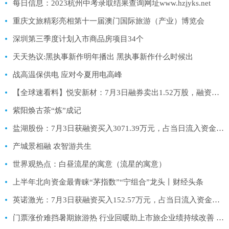
每日信息：2023杭州中考录取结果查询网址www.hzjyks.net
重庆文旅精彩亮相第十一届澳门国际旅游（产业）博览会
深圳第三季度计划入市商品房项目34个
天天热议:黑执事新作明年播出 黑执事新作什么时候出
战高温保供电 应对今夏用电高峰
【全球速看料】悦安新材：7月3日融券卖出1.52万股，融资融券余额1.95亿元
紫阳焕古茶“炼”成记
盐湖股份：7月3日获融资买入3071.39万元，占当日流入资金比例17.65%
产城景相融 农智游共生
世界观热点：白昼流星的寓意（流星的寓意）
上半年北向资金最青睐“茅指数”“宁组合”龙头丨财经头条
英诺激光：7月3日获融资买入152.57万元，占当日流入资金比例4.66%
门票涨价难挡暑期旅游热 行业回暖助上市旅企业绩持续改善 快资讯