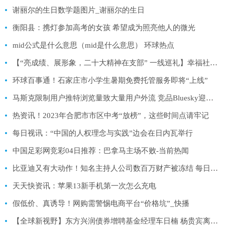
谢丽尔的生日数学题图片_谢丽尔的生日
衡阳县：携灯参加高考的女孩 希望成为照亮他人的微光
mid公式是什么意思（mid是什么意思） 环球热点
【“亮成绩、展形象，二十大精神在支部” 一线巡礼】幸福社区暖民心-世界速读
环球百事通！石家庄市小学生暑期免费托管服务即将“上线”
马斯克限制用户推特浏览量致大量用户外流 竞品Bluesky迎来创纪录流量
热资讯！2023年合肥市市区中考“放榜”，这些时间点请牢记
每日视讯：“中国的人权理念与实践”边会在日内瓦举行
中国足彩网竞彩04日推荐：巴拿马主场不败-当前热闻
比亚迪又有大动作！知名主持人公司数百万财产被冻结 每日头条
天天快资讯：苹果13新手机第一次怎么充电
假低价、真诱导！网购需警惕电商平台“价格坑”_快播
【全球新视野】东方兴润债券增聘基金经理车日楠 杨贵宾离任-基金频道-和讯网