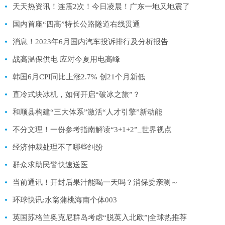
天天热资讯！连震2次！今日凌晨！广东一地又地震了
国内首座“四高”特长公路隧道右线贯通
消息！2023年6月国内汽车投诉排行及分析报告
战高温保供电 应对今夏用电高峰
韩国6月CPI同比上涨2.7% 创21个月新低
直冷式块冰机，如何开启“破冰之旅”？
和顺县构建“三大体系”激活“人才引擎”新动能
不分文理！一份参考指南解读“3+1+2”_世界视点
经济仲裁处理不了哪些纠纷
群众求助民警快速送医
当前通讯！开封后果汁能喝一天吗？消保委亲测～
环球快讯:水翁蒲桃海南个体003
英国苏格兰奥克尼群岛考虑“脱英入北欧”|全球热推荐