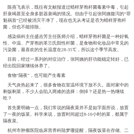
陈燕飞表示，既往有文献报道过蜡样芽孢杆菌毒素中毒，引起
肝衰竭甚至全身多脏器衰竭的情况。但由于引起张阿姨腹泻的“罪
魁祸首“已经被消灭干净了，现在也无从考证是否为蜡样芽孢杆
菌，但也不能排除。
感染病科主任盛吉芳主任医师介绍，
蜡样芽孢杆菌
是一种好氧
性、中温、产芽孢的革兰氏阳性杆菌，是
食物和化妆品中常见
的
污染菌，最喜欢的生长温度在28-35℃，所以
这个季节高发
。
目前，经过一系列的对症治疗，张阿姨的肝功能稳定转好，已
经出院回家继续休养了。
食物“隔夜”，也可能产生毒素
天气炎热起来了，很多食物在室温环境下放不久。面对家中的
剩饭剩菜，不少人会陷入两难的选择：倒掉？还是热一热继续
吃？
首先要明确一点，我们常说的隔夜菜并不是如字面所说，放置
了一夜的饭菜。科学来说，
放置时间超过8-10小时的菜，都属于
隔夜菜。
杭州市肿瘤医院临床营养科陆梦珊提醒，
隔夜饭菜在存储、二