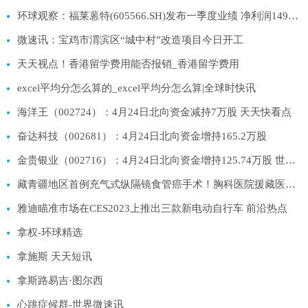
环球观察：福莱蒽特(605566.SH)发布一季度业绩 净利润1497万元 同比下降26.39%
微速讯：宝鸡市渭滨区“城中村”改造项目今日开工
天天视点！香港留学费用能否报销_香港留学费用
excel平均分怎么算的_excel平均分怎么算|全球时快讯
海洋王（002724）：4月24日北向资金减持7万股 天天快看点
奋达科技（002681）：4月24日北向资金增持165.2万股
金贵银业（002716）：4月24日北向资金增持125.74万股 世界今日报
藏青疆地区首例充气式纵隔镜食管癌手术！胸科医院援藏医生成功救治藏民老伯|环球精选
雅迪瞄准市场在CES2023上推出三款新电动自行车 前沿热点
拿权-环球精选
拿施斯 天天短讯
拿斯路易吉·图尔西
心跳症候群-世界微速讯