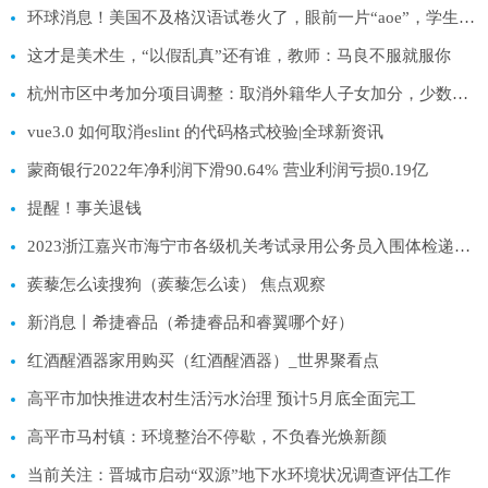
环球消息！美国不及格汉语试卷火了，眼前一片“aoe”，学生哭晕在厕所
这才是美术生，“以假乱真”还有谁，教师：马良不服就服你
杭州市区中考加分项目调整：取消外籍华人子女加分，少数民族加分保留至2026年
vue3.0 如何取消eslint 的代码格式校验|全球新资讯
蒙商银行2022年净利润下滑90.64% 营业利润亏损0.19亿
提醒！事关退钱
2023浙江嘉兴市海宁市各级机关考试录用公务员入围体检递补人员名单（二）
蒺藜怎么读搜狗（蒺藜怎么读） 焦点观察
新消息丨希捷睿品（希捷睿品和睿翼哪个好）
红酒醒酒器家用购买（红酒醒酒器）_世界聚看点
高平市加快推进农村生活污水治理 预计5月底全面完工
高平市马村镇：环境整治不停歇，不负春光焕新颜
当前关注：晋城市启动“双源”地下水环境状况调查评估工作