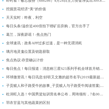
即时看！敏芯股份（688286）4月24日主力资金净卖出309.85万元
挖掘赏花经济“美”的价值
天天实时：昨夜，利空
每日头条!溢价近400倍拍下锂矿后弃购，官方出手了
葛兰，深夜辟谣！-焦点热门
全球速讯：政务APP过多过滥，是一种无谓消耗
璃月地灵龛位置及钥匙获取
焦点热议:存货确认计价
每日焦点！每日报道：消息称三星S23系列手机全球首月销量277万台
环球微资讯！每日讯息!好听又文雅的超市名字(2019最新超市排行榜)
子贡赎人和子路受牛的故事_子贡赎人与子路受牛阅读答案|焦点日报
杜润旺入选！中国男篮短训营名单公布，周琦领衔，7名00后在列 每日热文
羽衣甘蓝与其他蔬菜的区别