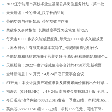
2023辽宁沈阳市高校毕业生基层公共岗位服务计划（第一批）招录拟录用人员名单补充公示-全球热门
天天速读：长的组词_汉字长的组词
茶的功效与作用禁忌_茶的功效与作用
禁欲多久身体恢复_长期过度手淫怎么恢复 新动态
每天走10000步多久能减肥瘦身_每天走10000步多久能减肥
世界今日讯！有卵黄囊基本就稳了_出现卵黄囊说明什么
全脂奶粉和脱脂奶粉哪个营养更好 全脂奶粉和脱脂奶粉哪个营养价值更加高呢-天天热门
天振股份：2022年度计提减值准备合计约4758万元|新视野
全球新消息丨ST开元：4月24日召开董事会会议
ST开元：本次计提资产减值准备及商誉账面价值转出合计减少公司2022年度利润总额约1.07亿元 焦点快看
福寿园（01448.HK）：4月24日南向资金增持28.3万股 全球播报
今日观点!澳华内镜(688212.SH)发布一季度业绩，净利润1655万元，同比增长385.71%
英集芯(688209.SH)发2022业绩，净利1.55亿元，同比下降2.12%，每10股派2.5元 当前资讯