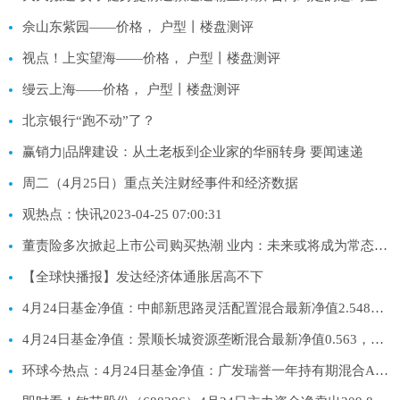
佘山东紫园——价格， 户型丨楼盘测评
视点！上实望海——价格， 户型丨楼盘测评
缦云上海——价格， 户型丨楼盘测评
北京银行“跑不动”了？
赢销力|品牌建设：从土老板到企业家的华丽转身 要闻速递
周二（4月25日）重点关注财经事件和经济数据
观热点：快讯2023-04-25 07:00:31
董责险多次掀起上市公司购买热潮 业内：未来或将成为常态_每日快看
【全球快播报】发达经济体通胀居高不下
4月24日基金净值：中邮新思路灵活配置混合最新净值2.548，跌1.32%
4月24日基金净值：景顺长城资源垄断混合最新净值0.563，跌1.57%|天天快看
环球今热点：4月24日基金净值：广发瑞誉一年持有期混合A最新净值0.9697，跌0.29%