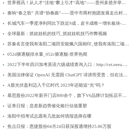
世界视讯！从人才“洼地”攀上引才“高地”——贵州多措并举招才引智促就业观察
奏响“春之歌” 共谱“协奏曲”——晋中市两村抱团发展走出村集体经济发展新路子
长城汽车一季度净利同比下跌近9成，皮卡成唯一增长板块-世界独家
全球最新：抓娃娃机的技巧_抓娃娃机技巧作弊视频
苏秦名言使我有洛阳二顷田安能佩六国相印_使我有洛阳二顷田 安能佩六国相印 什么意思
052d驱逐舰排水量_052c驱逐舰-世界热闻
2022下半年四川加考英语六级成绩查询入口：http://cet.neea.edu.cn/cet
美国法律保证 OpenAI 无需因 ChatGPT 诽谤而受责，但在法官那里可不好说|全球聚焦
A股光伏盈利迈入千亿时代 2023年还能追“光”吗？
慕思股份2022年新开门店800余个，旗下V6品牌计划拓店不低于100家
证券日报：息差新趋势催化银行估值重塑
洛阳中招考试志愿有几批如何填报选择在哪
焦点日报：恩捷股份04月24日获深股通增持25.86万股