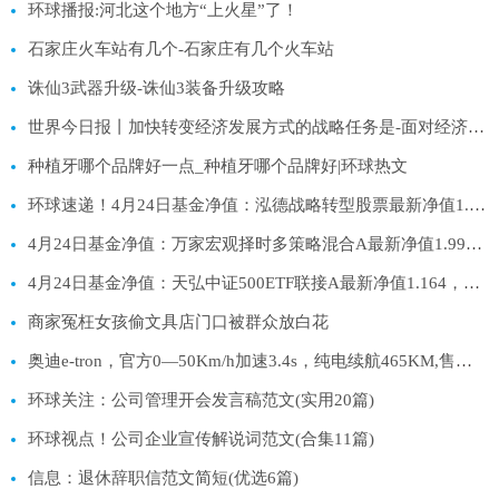
环球播报:河北这个地方“上火星”了！
石家庄火车站有几个-石家庄有几个火车站
诛仙3武器升级-诛仙3装备升级攻略
世界今日报丨加快转变经济发展方式的战略任务是-面对经济新常态 要充分发挥市场在资源配置中的- 作用
种植牙哪个品牌好一点_种植牙哪个品牌好|环球热文
环球速递！4月24日基金净值：泓德战略转型股票最新净值1.3134，跌2.25%
4月24日基金净值：万家宏观择时多策略混合A最新净值1.9983，跌1.42%|天天报道
4月24日基金净值：天弘中证500ETF联接A最新净值1.164，跌0.62% 滚动
商家冤枉女孩偷文具店门口被群众放白花
奥迪e-tron，官方0—50Km/h加速3.4s，纯电续航465KM,售价58.58万-今日关注
环球关注：公司管理开会发言稿范文(实用20篇)
环球视点！公司企业宣传解说词范文(合集11篇)
信息：退休辞职信范文简短(优选6篇)