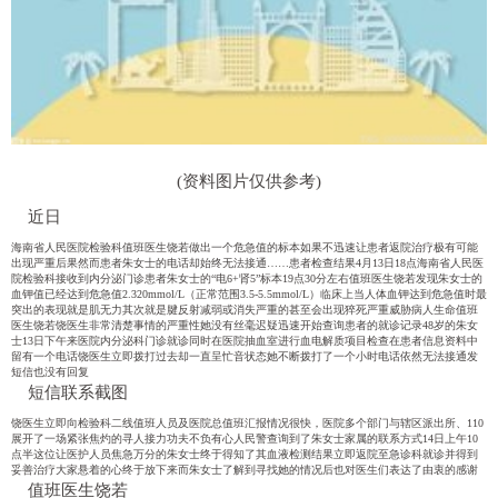
(资料图片仅供参考)
近日
海南省人民医院检验科值班医生
饶若
做出一个
危急值
的标本如果不迅速让患者返院治疗极有可能
出现严重后果然而患者朱女士的电话却始终无法接通……患者检查结果4月13日18点海南省人民医
院检验科接收到内分泌门诊患者朱女士的“电6+肾5”标本19点30分左右值班医生饶若发现朱女士的
血钾值已经达到危急值2.320mmol/L（正常范围3.5-5.5mmol/L）临床上当人体血钾达到危急值时最
突出的表现就是肌无力其次就是腱反射减弱或消失严重的甚至会出现猝死严重威胁病人生命值班
医生饶若饶医生非常清楚事情的严重性她没有丝毫迟疑迅速开始查询患者的就诊记录48岁的朱女
士13日下午来医院内分泌科门诊就诊同时在医院抽血室进行血电解质项目检查在患者信息资料中
留有一个电话
饶医生立即拨打过去
却一直呈忙音状态
她不断拨打了一个小时
电话依然无法接通
发
短信也没有回复
短信联系截图
饶医生立即向检验科二线值班人员及医院总值班汇报情况
很快，医院多个部门
与辖区派出所、110
展开了一场紧张焦灼的寻人接力
功夫不负有心人民警查询到了朱女士家属的联系方式14日上午10
点半这位让医护人员焦急万分的朱女士终于得知了其血液检测结果
立即返院至急诊科就诊
并得到
妥善治疗
大家悬着的心终于放下来而朱女士了解到寻找她的情况后也对医生们表达了由衷的感谢
值班医生饶若