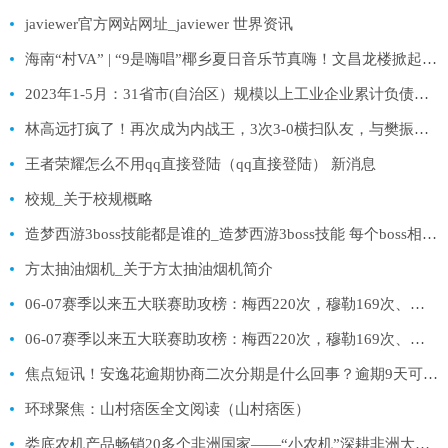
javiewer官方网站网址_javiewer 世界资讯
海南“村VA” | “9是嗨唱”椰乡夏日音乐节真嗨！文昌龙楼掀起音乐热浪
2023年1-5月：31省市(自治区）规模以上工业企业累计负债合计排行出炉，广东省为118764.9亿元，居全国榜首
林高远打疯了！再次成为内战王，3次3-0横扫队友，与樊振东争冠军 天天亮点
王者荣耀怎么不用qq直接登陆（qq直接登陆） 新消息
校规_关于校规概略
造梦西游3boss技能都是谁的_造梦西游3boss技能 每个boss相对应的技能 说全了
方太抽油烟机_关于方太抽油烟机简介
06-07赛季以来五大联赛助攻榜：梅西220次，穆勒169次、小法139次
06-07赛季以来五大联赛助攻榜：梅西220次，穆勒169次、小法139次-全球速看
焦点短讯！安逸花逾期协商二次分期是什么回事？逾期9天可以只还清当月的欠款吗？
环球聚焦：山村痞医全文阅读（山村痞医）
娄底农机产品畅销20多个非洲国家——“小农机”深耕非洲大市场_全球新要闻