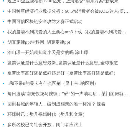
规上AI企业规模超1200亿元，上海递交“浦东方案”新成果
中国种草经济行业数据分析：66.5%消费者会被KOL/达人/博主测评视频种草 世界播资讯
中国可信区块链安全攻防大赛正式启动
我的唇吻不到我爱的人王奕心mp3下载（我的唇吻不到我爱的人mp3微盘） 世界微头条
胡克定律ppt学科网_胡克定律ppt
涂山璟一开始就知道小夭是女的吗 涂山璟
发票认证是什么意思最新_发票认证是什么意思_全球报道
夏普比率高好还是低好还是好（夏普比率高好还是低好）
ti和不带ti的显卡有什么区别（显卡带ti的区别）
每日速读!南充仪陇马鞍镇；”砰“的一声响动后，某门面房就变成了这幅模样
回到县城的年轻人，编制成相亲的唯一标准？|速看
环球时讯：樊凡裸婚时代（樊凡和文章）
多所名校已向社会开放，闭门者应跟上