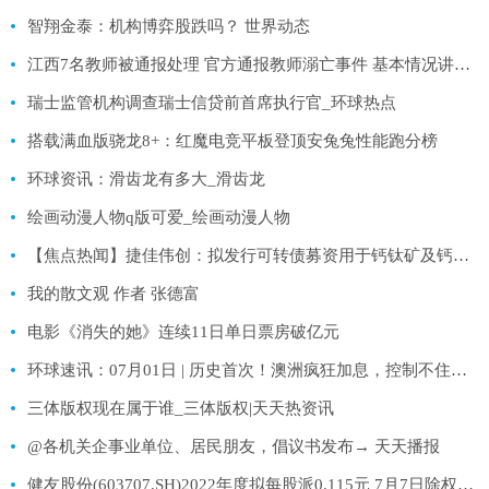
智翔金泰：机构博弈股跌吗？ 世界动态
江西7名教师被通报处理 官方通报教师溺亡事件 基本情况讲解 世界最新
瑞士监管机构调查瑞士信贷前首席执行官_环球热点
搭载满血版骁龙8+：红魔电竞平板登顶安兔兔性能跑分榜
环球资讯：滑齿龙有多大_滑齿龙
绘画动漫人物q版可爱_绘画动漫人物
【焦点热闻】捷佳伟创：拟发行可转债募资用于钙钛矿及钙钛矿叠层设备产业化等项目
我的散文观 作者 张德富
电影《消失的她》连续11日单日票房破亿元
环球速讯：07月01日 | 历史首次！澳洲疯狂加息，控制不住房价连涨17周！
三体版权现在属于谁_三体版权|天天热资讯
@各机关企事业单位、居民朋友，倡议书发布→ 天天播报
健友股份(603707.SH)2022年度拟每股派0.115元 7月7日除权除息