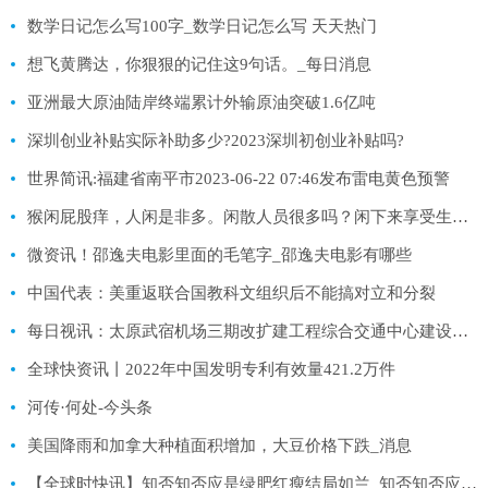
数学日记怎么写100字_数学日记怎么写 天天热门
想飞黄腾达，你狠狠的记住这9句话。_每日消息
亚洲最大原油陆岸终端累计外输原油突破1.6亿吨
深圳创业补贴实际补助多少?2023深圳初创业补贴吗?
世界简讯:福建省南平市2023-06-22 07:46发布雷电黄色预警
猴闲屁股痒，人闲是非多。闲散人员很多吗？闲下来享受生活多好啊
微资讯！邵逸夫电影里面的毛笔字_邵逸夫电影有哪些
中国代表：美重返联合国教科文组织后不能搞对立和分裂
每日视讯：太原武宿机场三期改扩建工程综合交通中心建设取得重要进展
全球快资讯丨2022年中国发明专利有效量421.2万件
河传·何处-今头条
美国降雨和加拿大种植面积增加，大豆价格下跌_消息
【全球时快讯】知否知否应是绿肥红瘦结局如兰_知否知否应是绿肥红瘦结局