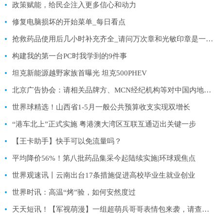
政策赋能，给民企注入更多信心和动力
修复电脑损坏的开始菜单_每日看点
抢救药品使用后几小时补充齐全_请问万次章和光敏印章是一回事吗有什么区别使用过程需要自行补充
构建我的第一台PC时我学到的9件事
坦克新能源越野家族首曝光 坦克500PHEV
北京广告协会：请相关品牌方、MCN经纪机构等对中国内地男歌手蔡某某做好风险把控
世界球精选！山西省1-5月一般公共预算收支实现双增长
“港车北上”正式实施 粤港澳大湾区互联互通迈出关键一步
【王卡助手】快手可以免流量吗？
平均降价56%！第八批药品集采今起陆续实施|环球观焦点
世界观速讯丨云南出台17条措施促进高校毕业生就业创业
世界时讯：高温“烤”验，如何安然度过
天天短讯！【军视萌漫】一组超萌兵哥哥表情包来袭，请查收！（九）