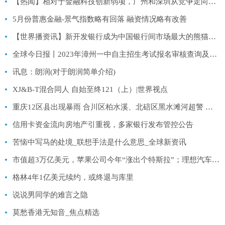
【热闻】相对于金融科技创新弱项，广州和深圳从竞争走向共生
5月份普惠金融-景气指数略有回落 融资情况略有改善
【世界播资讯】新开发银行成为中国银行间市场最大的熊猫债发行人之一
全球今日报丨2023年漳州一中自主招生考试报名审核查询及打印准考证办法
讯息：朗润(对于朗润简单介绍)
XJ&B-T混合同人 自始至终121（上）|世界视点
重庆12区县出现暴雨 合川区柏水溪、北碚区黑水滩河超警 焦点热文
信用卡资金流向房地产引重视，多家银行发布管控公告
苦恼中写马的处境_联想手法是什么意思_全球新资讯
市值超3万亿美元，苹果公司今年“涨出个特斯拉”；理想汽车6月交付新车首破三万，蔚来重回万辆；《国家地理》纸质版将停刊丨邦早报
格林4年1亿美元续约，或终退与库里
说说男同学的难言之隐
莫愁香港无知音_焦点精选