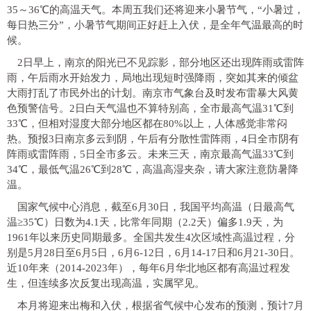
35～36℃的高温天气。本周五我们还将迎来小暑节气，“小暑过，
每日热三分”，小暑节气期间正好赶上入伏，是全年气温最高的时
候。
2日早上，南京的阳光已不见踪影，部分地区还出现阵雨或雷阵
雨，午后雨水开始发力，局地出现短时强降雨，突如其来的倾盆
大雨打乱了市民外出的计划。南京市气象台及时发布雷暴大风黄
色预警信号。2日白天气温也不算特别高，全市最高气温31℃到
33℃，但相对湿度大部分地区都在80%以上，人体感觉非常闷
热。预报3日南京多云到阴，午后有分散性雷阵雨，4日全市阴有
阵雨或雷阵雨，5日全市多云。未来三天，南京最高气温33℃到
34℃，最低气温26℃到28℃，高温高湿夹杂，请大家注意防暑降
温。
国家气候中心消息，截至6月30日，我国平均高温（日最高气
温≥35℃）日数为4.1天，比常年同期（2.2天）偏多1.9天，为
1961年以来历史同期最多。全国共发生4次区域性高温过程，分
别是5月28日至6月5日，6月6-12日，6月14-17日和6月21-30日。
近10年来（2014-2023年），每年6月华北地区都有高温过程发
生，但连续多次反复出现高温，实属罕见。
本月将迎来出梅和入伏，根据省气候中心发布的预测，预计7月