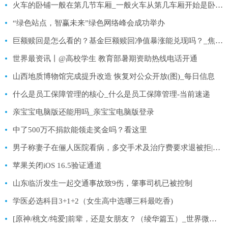
火车的卧铺一般在第几节车厢_一般火车从第几车厢开始是卧铺车厢
“绿色站点，智赢未来”绿色网络峰会成功举办
巨额赎回是怎么看的？基金巨额赎回净值暴涨能兑现吗？_焦点快报
世界最资讯丨@高校学生 教育部暑期资助热线电话开通
山西地质博物馆完成提升改造 恢复对公众开放(图)_每日信息
什么是员工保障管理的核心_什么是员工保障管理-当前速递
亲宝宝电脑版还能用吗_亲宝宝电脑版登录
中了500万不捐款能领走奖金吗？看这里
男子称妻子在俪人医院看病，多交手术及治疗费要求退被拒|天天亮点
苹果关闭iOS 16.5验证通道
山东临沂发生一起交通事故致9伤，肇事司机已被控制
学医必选科目3+1+2（女生高中选哪三科最吃香)
[原神/桃文/纯爱]前辈，还是女朋友？（绫华篇五）_世界微动态