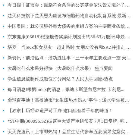
今日报丨证监会：鼓励符合条件的公募基金依法设立境外子公司
楚天科技旗下楚天思为康发布细胞药物自动化制备系统 最新快讯
中国奥园：就公司境外重大债务的重组方案的主要商业条款达成一致_每日热讯
京东健康(06618)根据股份奖励计划授出约86.63万股|环球最资讯
塔罗｜当SKZ和女朋友一起走路时 女朋友没有和SKZ并排走 自己走到了前面 SKZ的反应
新资讯：前沿热点：潘功胜往事：三十余年主要观点一览 天天信息_新动态
大暑吃什么水果好得快（大暑吃什么水果） 焦点要闻
学生信息被制作成颜值打分网站？人民大学回应-热点
每日消息!根据Index的消息，佩迪卡斯堡向尼古拉-卡利尼...
全球百事通！高校通报“女生泼热水伤人”事件：泼水学生被留校察看
【独家】历经42道严苛工序 这口醋有着千年的味道！
*ST中期(000996.SZ)披露重大资产重组预案 7月3日复牌_每日观察
天天微速讯：上市即热销！品质生活代步车五菱缤果究竟实力如何？先试再说