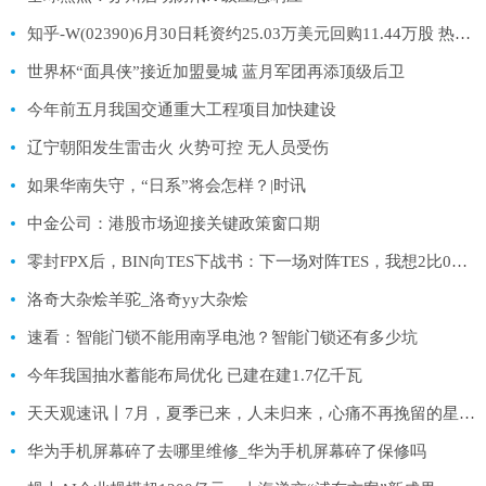
知乎-W(02390)6月30日耗资约25.03万美元回购11.44万股 热资讯
世界杯“面具侠”接近加盟曼城 蓝月军团再添顶级后卫
今年前五月我国交通重大工程项目加快建设
辽宁朝阳发生雷击火 火势可控 无人员受伤
如果华南失守，“日系”将会怎样？|时讯
中金公司：港股市场迎接关键政策窗口期
零封FPX后，BIN向TES下战书：下一场对阵TES，我想2比0拿下！
洛奇大杂烩羊驼_洛奇yy大杂烩
速看：智能门锁不能用南孚电池？智能门锁还有多少坑
今年我国抽水蓄能布局优化 已建在建1.7亿千瓦
天天观速讯丨7月，夏季已来，人未归来，心痛不再挽留的星座，放下便是爱
华为手机屏幕碎了去哪里维修_华为手机屏幕碎了保修吗