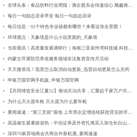
全球头条：食品饮料行业周报：酒企股东会传递信心 顺鑫推进地产剥离
每日一句励志语录早安 每日一句励志语录
每日信息：92个特色专业镇都有哪些？来看这张全景图！
环球观点：天象境是什么小说里面的_天象境
当前视讯！高质量发展调研行｜海南三亚崖州湾科技城 科技创新带动产业跨越式发展
内蒙古开展防范养老服务领域非法集资宣传月活动
天天微资讯！迅雷怎么取消自动更新_迅雷自动更新怎么关闭
申银万国官网手机版_申银万国官网
【共同缔造安全江夏52】推动共治共享，汇聚起千家万户共抓安全的“大力量”
为什么灭火器年检 灭火器为什么要年检
要闻速递：“第三支箭”落地 上市房企定增连续获批背后的市场脉搏
高温催生避暑旅游热：中信证券及外资扎堆买入加仓长白山，涨停还有几个？
深圳70家异地商会共商合作新机遇_要闻速递