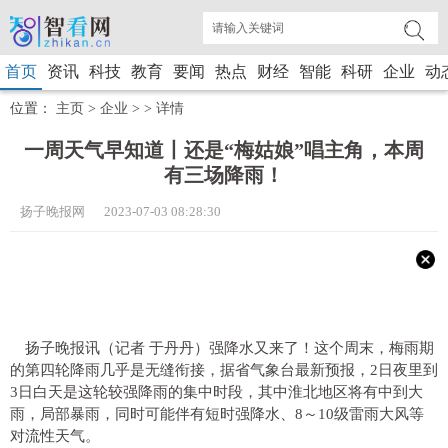
首页
资讯
科技
教育
要闻
热点
财经
智能
科研
企业
动
位置：
主页
>
企业
> >
详情
一周天气早知道丨还是“梅姑娘”唱主角，本周
有三场降雨！
扬子晚报网 2023-07-03 08:28:30
扬子晚报讯（记者 于丹丹）强降水又来了！这个周末，梅雨期
的第四轮降雨几乎是无缝衔接，据省气象台最新预报，2日夜里到
3日白天是这轮较强降雨的集中时段，其中淮北地区将有中到大
雨，局部暴雨，同时可能伴有短时强降水、8～10级雷雨大风等
对流性天气。