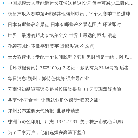
中国规模最大新能源跨长江输送通道投运 每年可减少二氧化碳排放1000万吨_每日看点
杨超声攻入赛季第4球超其他梅州球员，平个人赛季中超进球纪录|环球今头条
日本有哪些著名景点 日本有哪些著名景点图片 环球即时
世界上最远的距离泰戈尔全文 世界上最远的距离-消息
孙颖莎3比4不敌平野美宇 遗憾失冠-今热点
天天微速讯：专配一个女佣脱鞋？韩剧黑财阀是一绝，网飞也开始拍无脑爽剧了
【环球报资讯】3年5100万？名记：多队有意PJ-华盛顿 后者或签和八村类似的合同
每日消息!朔州：抓特色优势 强主导产业
云南沿边勐绿高速公路最长隧道提前161天实现双线贯通
共享“小哥食堂” 让新就业群体感受“归家之甜”
郑州发布重要天气预报_世界球精选
株洲市彩色印刷厂厂志_1951-1991_关于株洲市彩色印刷厂厂志_1951-1991概略 天天速读
为了千家万户，他们选择在高温下坚守