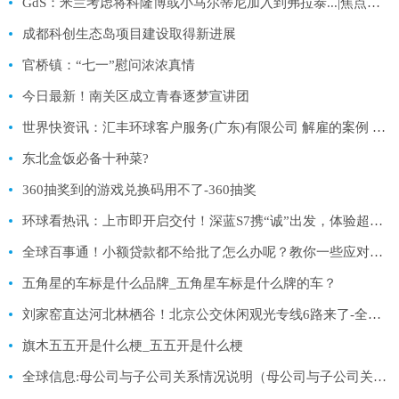
GdS：米兰考虑将科隆博或小马尔蒂尼加入到弗拉泰...|焦点快播
成都科创生态岛项目建设取得新进展
官桥镇：“七一”慰问浓浓真情
今日最新！南关区成立青春逐梦宣讲团
世界快资讯：汇丰环球客户服务(广东)有限公司 解雇的案例 汇丰环球客户服务(广东)有限公司
东北盒饭必备十种菜?
360抽奖到的游戏兑换码用不了-360抽奖
环球看热讯：上市即开启交付！深蓝S7携“诚”出发，体验超乎期待
全球百事通！小额贷款都不给批了怎么办呢？教你一些应对小技巧！
五角星的车标是什么品牌_五角星车标是什么牌的车？
刘家窑直达河北林栖谷！北京公交休闲观光专线6路来了-全球快播
旗木五五开是什么梗_五五开是什么梗
全球信息:母公司与子公司关系情况说明（母公司与子公司关系）