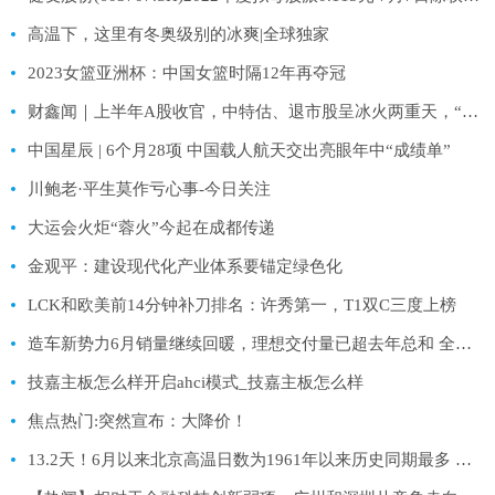
高温下，这里有冬奥级别的冰爽|全球独家
2023女篮亚洲杯：中国女篮时隔12年再夺冠
财鑫闻｜上半年A股收官，中特估、退市股呈冰火两重天，“七翻身”能否如期到来？_热闻
中国星辰 | 6个月28项 中国载人航天交出亮眼年中“成绩单”
川鲍老·平生莫作亏心事-今日关注
大运会火炬“蓉火”今起在成都传递
金观平：建设现代化产业体系要锚定绿色化
LCK和欧美前14分钟补刀排名：许秀第一，T1双C三度上榜
造车新势力6月销量继续回暖，理想交付量已超去年总和 全球播报
技嘉主板怎么样开启ahci模式_技嘉主板怎么样
焦点热门:突然宣布：大降价！
13.2天！6月以来北京高温日数为1961年以来历史同期最多 环球新视野