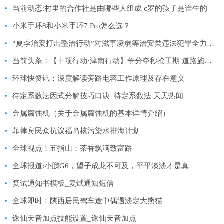
当前动态:村里的合作社是由哪些人组成 c罗的孩子是谁生的
小米手环8和小米手环7 Pro怎么选？
“夏季治安打击整治行动”对滋事凌弱等治安类违法犯罪全力攻坚|每日讯息
当前头条：【十项行动·津南行动】争分夺秒抢工期 道路施工“加速跑” 葛沽PPP海沽道东段道路及附属设施工程加紧建设
环球快资讯：深度解读旁路电容工作原理及存在意义
待定系数法因式分解技巧口诀_待定系数法 天天热闻
金属腐蚀机（关于金属腐蚀机的基本详情介绍）
菲律宾民众抗议福岛核污染水排海计划
全球视点！五指山：茶香飘满致富路
全球报道:小鹏G6，望子成龙不可及，平平淡淡才是真
复试通知书模板_复试通知短信
全球即时：陕西居民驾车途中偶遇淡定大熊猫
诛仙天音加点技能设置_诛仙天音加点