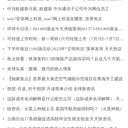
中兴欧建新月薪_欧建新 中兴通讯子公司中兴网信员工
win7登录网上邻居_win7网上邻居在哪里_世界热文
环球今日讯！001409基金今天净值查询001373-001409基金今天净值查询001175
可转债上市时间：新一周有1只可转债上市（7月3日~7月7日） 当前要闻
下半年推近1100场活动 2023年“文明布吉”菜单发布 天天热议
焦点快看：终身复利3.5的保险产品值得买吗？从这几个方面来看
全球头条：腹痛、腹泻的病人增多
【独家焦点】世界最大液态空气储能示范项目在青海开工建设
朔望·月读_对于朔望·月读简单介绍 全球新资讯
边际成本名词解释是什么呢怎么写（边际成本名词解释）-天天热门
快资讯：火星上种植土豆 美国宇航局做得到吗？（火星种植）
云南出台17条措施促进高校毕业生就业创业|天天快资讯