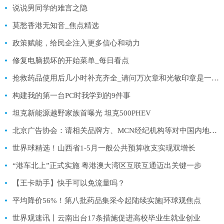
说说男同学的难言之隐
莫愁香港无知音_焦点精选
政策赋能，给民企注入更多信心和动力
修复电脑损坏的开始菜单_每日看点
抢救药品使用后几小时补充齐全_请问万次章和光敏印章是一回事吗有什么区别使用过程需要自行补充
构建我的第一台PC时我学到的9件事
坦克新能源越野家族首曝光 坦克500PHEV
北京广告协会：请相关品牌方、MCN经纪机构等对中国内地男歌手蔡某某做好风险把控
世界球精选！山西省1-5月一般公共预算收支实现双增长
“港车北上”正式实施 粤港澳大湾区互联互通迈出关键一步
【王卡助手】快手可以免流量吗？
平均降价56%！第八批药品集采今起陆续实施|环球观焦点
世界观速讯丨云南出台17条措施促进高校毕业生就业创业