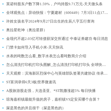
英诺特股东户数下降1.59%，户均持股9.71万元-天天微头条
全球观焦点：异动快报：宁夏建材（600449）7月3日11点17分触及涨停板
许姓女孩名字2024年9月27日出生的生辰八字五行查询
奥拉星乾坤（奥拉星群）
金现代不超2.03亿可转债获深交所通过 中泰证券建功 每日消息
门禁卡如何导入手机小米-天天快讯
水表的吨数怎么看_数字水表怎么看吨数简介介绍
怎么清洗打印机打印头图解_怎么清洗打印机打印头 全球快消息
天天观察：滨海新区烈保中心与英雄部队签署共建协议 传承英雄精神 厚植红色情怀
ST富润录得6天3板|世界微速讯
A股旅游股走强，大连圣亚、*ST凯撒涨超5% 每日快播
琼海嘉积镇最能升值的房子，嘉积镇VS定安买哪个合算？
屎是黑色的并且很干（屎是黑色的）