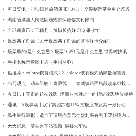
每日资讯：7月3日首旅酒店涨7.34%，交银制造基金重仓该股
湖南省溆浦人民法院违规财保微信支付限制
全球新资讯：三穗县：辣椒长势好 群众采收忙
反应离子刻蚀（关于反应离子刻蚀的基本详情介绍）
股票里的r是什么意思？股票10派1元是什么意思 世界时快讯
手指名称示意图卡通（手指名称）
热推荐：coloros恢复模式1.2_coloros恢复模式清除数据需要密码
当前观点：动车组驶上青藏线——青藏铁路西格段动车组投入运营首日见闻
今日讯！真正的钮祜禄氏_满洲八大姓之一的钮钴禄氏地位显赫
通讯！A股异动丨汉宇集团跌逾11% 控股股东及其一致行动人拟减持不超3%股份
民生银行温彬：适当下调境内美元存款利率有利于缓解境内美元存贷款利率“倒挂”等问题|焦点观察
天天消息！澧县火车站视频_澧县火车站