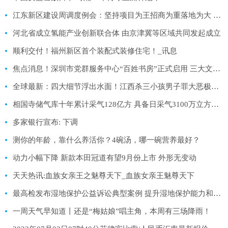
江东新区建设周调度例会：坚持项目为王招商为重落地为大 营造烟火气增进新动能释放新活力
河北省成立氢能产业创新联合体 由京津冀等区域共同发起成立
顺利交付！福州新区首个装配式装修住宅！_讯息
焦点消息！深圳市党群服务中心“百姓书房”正式启用 三大文化品牌活动贯穿全年
全球最新：四大细节浮出水面！江西杀三小孩男子罪大恶极，他多次骚扰奶奶！
相国寺储气库十年累计采气128亿方 具备日采气3100万立方米能力|环球滚动
多家银行宣布: 下调
测你的年龄，靠什么养活你？4碗汤，哪一碗营养最好？
动力小幅下降 新款本田冠道有望9月份上市 外形无变动
天天热讯:血族女亲王之魅尊天下_血族女亲王魅尊天下
最高检发布湿地保护公益诉讼典型案例 提升湿地保护能力和水平 快讯
一周天气早知道丨还是“梅姑娘”唱主角，本周有三场降雨！