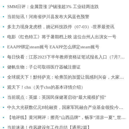
SMM日评：金属普涨 沪锡涨超3% 工业硅两连跌
当前短讯！河南省伊川县发布大风蓝色预警
多主力现身龙虎榜，姚记科技跌停（07-03）-世界最资讯
电影《红色特工》将于暑期档上映 这位台州人出演女一号
EAAPP绑定steam账号 EAAPP怎么绑定steam账号
每日快看：江苏2023下半年教师资格证笔试报名入口（7月7日至7月10日）
健帆生物：子公司取得医疗器械注册证
全球观天下！默特萨克：哈弗茨的加盟让我感到兴奋，大家都想让球队变得更好
观天下！chn（关于chn的基本详情介绍）
当前观点：英媒：英国民保健署启动“最大规模扩招”
中久大光获数亿元B轮融资，国家军民融合产业基金领投|今日热文
【地评线】黄河网评：擦亮“山西品牌”，畅享“清凉一夏”_世界快消息
当前速递！作风建设年工作总结【通用2篇】