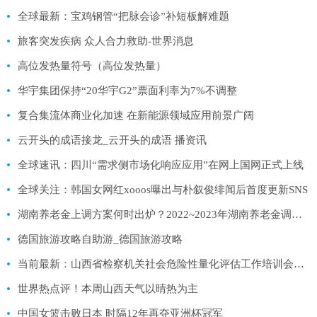
全球最新：宝鸡钢管“把脉会诊”补短板解难题
旅客突发疾病 众人合力救助-世界消息
高位发热量符号（高位发热量）
华宇集团保持“20华宇G2”票面利率为7%不调整
复合集流体商业化加速 在新能源领域应用前景广阔
云开头的成语接龙_云开头的成语 播资讯
全球速讯：四川“需求侧市场化响应应用”在网上国网正式上线
全球关注：韩国女网红xooos曝出与朴叙俊绯闻后首度更新SNS
湖南养老金上调方案何时出炉？2022~2023年湖南养老金调整细则方案最新消息（全文）
德国旅游攻略自助游_德国旅游攻略
当前最新：山西省检察机关社会危险性量化评估工作培训会召开
世界热点评！本周山西天气以晴热为主
中国女篮击败日本 时隔12年再夺亚洲杯冠军