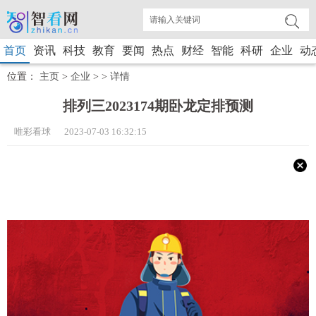
首页
资讯
科技
教育
要闻
热点
财经
智能
科研
企业
动
位置：
主页
>
企业
> >
详情
排列三2023174期卧龙定排预测
唯彩看球 2023-07-03 16:32:15