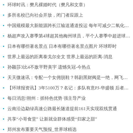
环球时讯：樊凡裸婚时代（樊凡和文章）
多所名校已向社会开放，闭门者应跟上
中国规模最大新能源跨长江输送通道投运 每年可减少二氧化碳排放1000万吨_每日看点
杨超声攻入赛季第4球超其他梅州球员，平个人赛季中超进球纪录|环球今头条
日本有哪些著名景点 日本有哪些著名景点图片 环球即时
世界上最远的距离泰戈尔全文 世界上最远的距离-消息
孙颖莎3比4不敌平野美宇 遗憾失冠-今热点
天天微速讯：专配一个女佣脱鞋？韩剧黑财阀是一绝，网飞也开始拍无脑爽剧了
【环球报资讯】3年5100万？名记：多队有意PJ-华盛顿 后者或签和八村类似的合同
每日消息!朔州：抓特色优势 强主导产业
云南沿边勐绿高速公路最长隧道提前161天实现双线贯通
共享“小哥食堂” 让新就业群体感受“归家之甜”
郑州发布重要天气预报_世界球精选