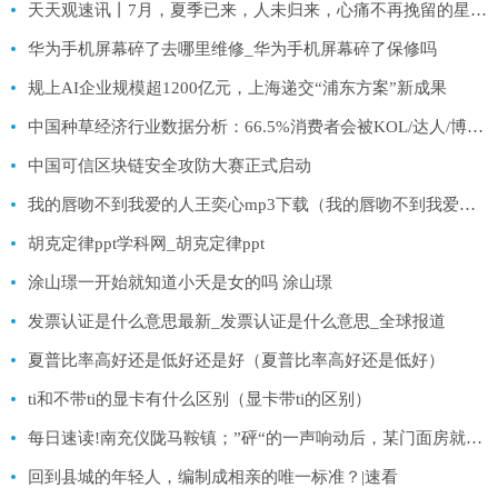
天天观速讯丨7月，夏季已来，人未归来，心痛不再挽留的星座，放下便是爱
华为手机屏幕碎了去哪里维修_华为手机屏幕碎了保修吗
规上AI企业规模超1200亿元，上海递交“浦东方案”新成果
中国种草经济行业数据分析：66.5%消费者会被KOL/达人/博主测评视频种草 世界播资讯
中国可信区块链安全攻防大赛正式启动
我的唇吻不到我爱的人王奕心mp3下载（我的唇吻不到我爱的人mp3微盘） 世界微头条
胡克定律ppt学科网_胡克定律ppt
涂山璟一开始就知道小夭是女的吗 涂山璟
发票认证是什么意思最新_发票认证是什么意思_全球报道
夏普比率高好还是低好还是好（夏普比率高好还是低好）
ti和不带ti的显卡有什么区别（显卡带ti的区别）
每日速读!南充仪陇马鞍镇；”砰“的一声响动后，某门面房就变成了这幅模样
回到县城的年轻人，编制成相亲的唯一标准？|速看