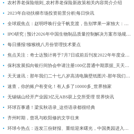
农村养老保险细则_农村养老保险新政策相关内容简介介绍
2023年自动扶梯市场投资前景分析|每日快讯
全球观焦点：赵明呼唤行业千帆竞渡，告别苹果一家独大：Magic V2开启新赛道
IPO研究 | 预计2026年中国生物制品质量控制解决方案市场规模将达238.3亿元-世界即时
每日播报!猕猴桃八月份管理技术要点
焦点关注：奇士达预计将于7月7日或前后刊发2022年年度业绩 继续停牌
保利发展拟向银行间协会申请注册100亿普通中期票据_天天日报
天天速讯：那年我们二十七八岁高清电脑壁纸图片-那年我们二十七八岁高清电脑壁纸
速查，你的账户有变化！有人多了10000多_世界独家
无锡锡山经开产业园3亿元ABS获上交所受理 世界快讯
环球百事通！梁实秋语录_这些语录都很经典
齐州时期，曾巩与欧阳修的文学往来
环球今热点：连发三份财报、重组迎来曙光，中国奥园进入复牌冲刺倒计时