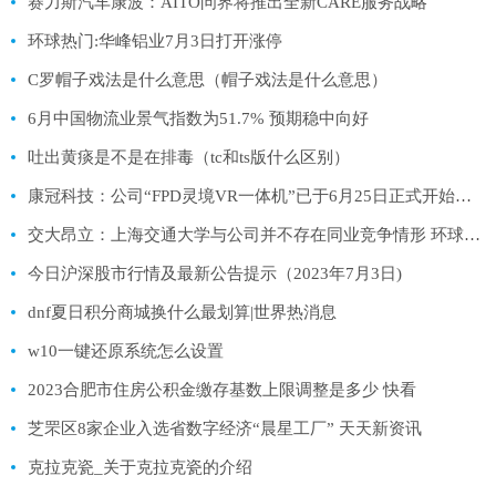
赛力斯汽车康波：AITO问界将推出全新CARE服务战略
环球热门:华峰铝业7月3日打开涨停
C罗帽子戏法是什么意思（帽子戏法是什么意思）
6月中国物流业景气指数为51.7% 预期稳中向好
吐出黄痰是不是在排毒（tc和ts版什么区别）
康冠科技：公司“FPD灵境VR一体机”已于6月25日正式开始出售
交大昂立：上海交通大学与公司并不存在同业竞争情形 环球速讯
今日沪深股市行情及最新公告提示（2023年7月3日)
dnf夏日积分商城换什么最划算|世界热消息
w10一键还原系统怎么设置
2023合肥市住房公积金缴存基数上限调整是多少 快看
芝罘区8家企业入选省数字经济“晨星工厂” 天天新资讯
克拉克瓷_关于克拉克瓷的介绍