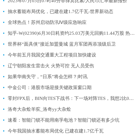
2023年07月03日07时40分菲律宾比索/人民币汇率最新报价
抽水蓄能布局优化，已建在建1.7亿千瓦-世界新动态
全球热点！苏州启动防汛Ⅳ级应急响应
知乎-W(02390)6月30日耗资约25.03万美元回购11.44万股 热资讯
世界杯“面具侠”接近加盟曼城 蓝月军团再添顶级后卫
今年前五月我国交通重大工程项目加快建设
辽宁朝阳发生雷击火 火势可控 无人员受伤
如果华南失守，“日系”将会怎样？|时讯
中金公司：港股市场迎接关键政策窗口期
零封FPX后，BIN向TES下战书：下一场对阵TES，我想2比0拿下！
洛奇大杂烩羊驼_洛奇yy大杂烩
速看：智能门锁不能用南孚电池？智能门锁还有多少坑
今年我国抽水蓄能布局优化 已建在建1.7亿千瓦