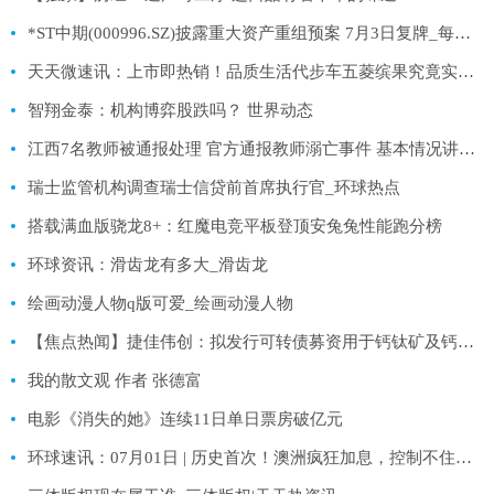
*ST中期(000996.SZ)披露重大资产重组预案 7月3日复牌_每日观察
天天微速讯：上市即热销！品质生活代步车五菱缤果究竟实力如何？先试再说
智翔金泰：机构博弈股跌吗？ 世界动态
江西7名教师被通报处理 官方通报教师溺亡事件 基本情况讲解 世界最新
瑞士监管机构调查瑞士信贷前首席执行官_环球热点
搭载满血版骁龙8+：红魔电竞平板登顶安兔兔性能跑分榜
环球资讯：滑齿龙有多大_滑齿龙
绘画动漫人物q版可爱_绘画动漫人物
【焦点热闻】捷佳伟创：拟发行可转债募资用于钙钛矿及钙钛矿叠层设备产业化等项目
我的散文观 作者 张德富
电影《消失的她》连续11日单日票房破亿元
环球速讯：07月01日 | 历史首次！澳洲疯狂加息，控制不住房价连涨17周！