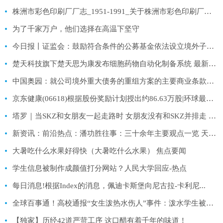
株洲市彩色印刷厂厂志_1951-1991_关于株洲市彩色印刷厂厂志_1951-1991概略 天天速读
为了千家万户，他们选择在高温下坚守
今日报丨证监会：鼓励符合条件的公募基金依法设立境外子公司
楚天科技旗下楚天思为康发布细胞药物自动化制备系统 最新快讯
中国奥园：就公司境外重大债务的重组方案的主要商业条款达成一致_每日热讯
京东健康(06618)根据股份奖励计划授出约86.63万股|环球最资讯
塔罗｜当SKZ和女朋友一起走路时 女朋友没有和SKZ并排走 自己走到了前面 SKZ的反应
新资讯：前沿热点：潘功胜往事：三十余年主要观点一览 天天信息_新动态
大暑吃什么水果好得快（大暑吃什么水果） 焦点要闻
学生信息被制作成颜值打分网站？人民大学回应-热点
每日消息!根据Index的消息，佩迪卡斯堡向尼古拉-卡利尼...
全球百事通！高校通报“女生泼热水伤人”事件：泼水学生被留校察看
【独家】历经42道严苛工序 这口醋有着千年的味道！