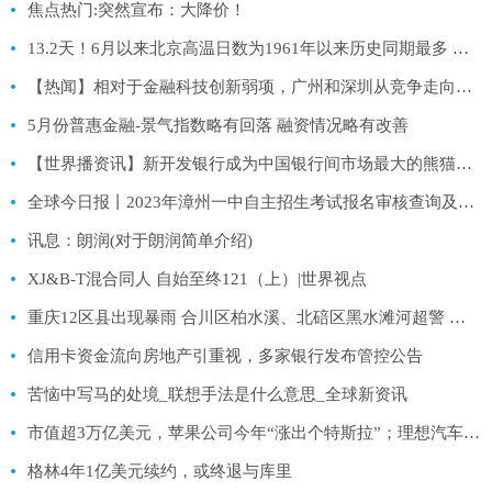
焦点热门:突然宣布：大降价！
13.2天！6月以来北京高温日数为1961年以来历史同期最多 环球新视野
【热闻】相对于金融科技创新弱项，广州和深圳从竞争走向共生
5月份普惠金融-景气指数略有回落 融资情况略有改善
【世界播资讯】新开发银行成为中国银行间市场最大的熊猫债发行人之一
全球今日报丨2023年漳州一中自主招生考试报名审核查询及打印准考证办法
讯息：朗润(对于朗润简单介绍)
XJ&B-T混合同人 自始至终121（上）|世界视点
重庆12区县出现暴雨 合川区柏水溪、北碚区黑水滩河超警 焦点热文
信用卡资金流向房地产引重视，多家银行发布管控公告
苦恼中写马的处境_联想手法是什么意思_全球新资讯
市值超3万亿美元，苹果公司今年“涨出个特斯拉”；理想汽车6月交付新车首破三万，蔚来重回万辆；《国家地理》纸质版将停刊丨邦早报
格林4年1亿美元续约，或终退与库里