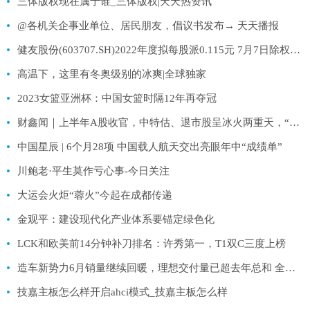
三体版权现在属于谁_三体版权|天天热资讯
@各机关企事业单位、居民朋友，倡议书发布→ 天天播报
健友股份(603707.SH)2022年度拟每股派0.115元 7月7日除权除息
高温下，这里有冬奥级别的冰爽|全球独家
2023女篮亚洲杯：中国女篮时隔12年再夺冠
财鑫闻｜上半年A股收官，中特估、退市股呈冰火两重天，“七翻身”能否如期到来？_热闻
中国星辰 | 6个月28项 中国载人航天交出亮眼年中“成绩单”
川鲍老·平生莫作亏心事-今日关注
大运会火炬“蓉火”今起在成都传递
金观平：建设现代化产业体系要锚定绿色化
LCK和欧美前14分钟补刀排名：许秀第一，T1双C三度上榜
造车新势力6月销量继续回暖，理想交付量已超去年总和 全球播报
技嘉主板怎么样开启ahci模式_技嘉主板怎么样