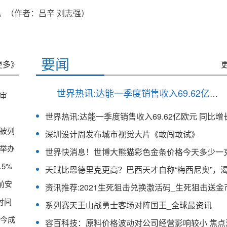
。
（作者：吕辛 刘志强）
要闻
更多》
世界热讯:达能一季度销售收入69.62亿欧元 同比增长10.5%
审
被列
深圳设计周发布城市视觉大片《敢闯敢试》
举办
5%
前安
时间
系列赛天王山战勇士客场对阵国王_全球最资讯
，今成
容百科技：原料价格波动对公司经营影响较小 焦点