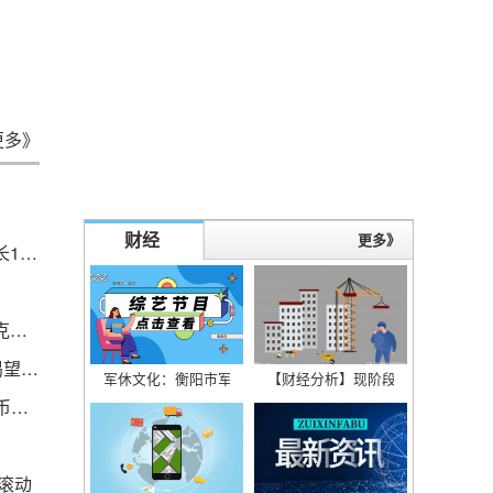
更多》
财经
更多》
世界热讯:达能一季度销售收入69.62亿欧元 同比增长10.5%
世界快消息！世博大熊猫彩色金条价格今天多少一克（2023年04月27日）
天赋比恩德里克更高？巴西天才自称“梅西尼奥”，渴望效力巴萨 全球时快讯
军休文化：衡阳市军休干部书法摄影活动在常宁市成功举办
【财经分析】现阶段国企数字化转
资讯推荐:2021生死狙击兑换激活码_生死狙击送金币激活码
滚动