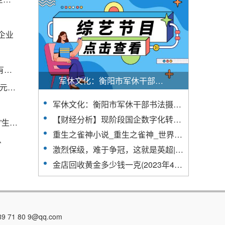
企业
线路公示，总投资11.74亿元，国道G228霞浦段又有新消息
军休文化：衡阳市军休干部书法摄影活动在常宁市成功举办
星源材质(300568.SZ)：控股东拟3000万元-6000万元增持公司股份|每日简讯
军休文化：衡阳市军休干部书法摄影活动在常宁市成功举办
【财经分析】现阶段国企数字化转型成果如何？存在哪些阻碍？
每日速讯：2023U.I.M.F1摩托艇世界锦标赛｜“造浪”生活嘉年华中的RCEP国家特色展区是个啥？
重生之雀神小说_重生之雀神_世界实时
息
激烈保级，难于争冠，这就是英超|快看点
金店回收黄金多少钱一克(2023年4月27日)
1 80 9@qq.com