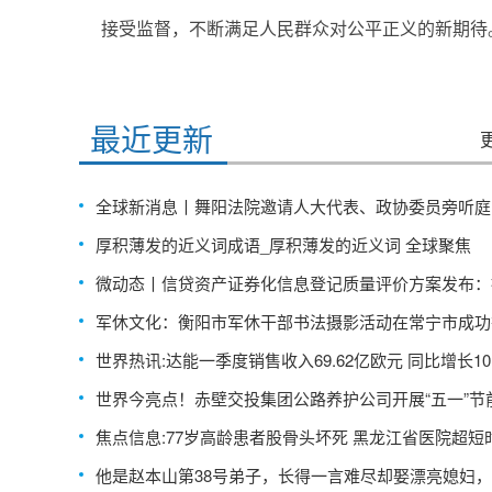
接受监督，不断满足人民群众对公平正义的新期待
标签：
最近更新
全球新消息丨舞阳法院邀请人大代表、政协委员旁听庭
厚积薄发的近义词成语_厚积薄发的近义词 全球聚焦
微动态丨信贷资产证券化信息登记质量评价方案发布：
入限制名单业务暂停受理
军休文化：衡阳市军休干部书法摄影活动在常宁市成功
世界热讯:达能一季度销售收入69.62亿欧元 同比增长10.
世界今亮点！赤壁交投集团公路养护公司开展“五一”节
全应急演练活动
焦点信息:77岁高龄患者股骨头坏死 黑龙江省医院超短
完成全部手术操作
他是赵本山第38号弟子，长得一言难尽却娶漂亮媳妇