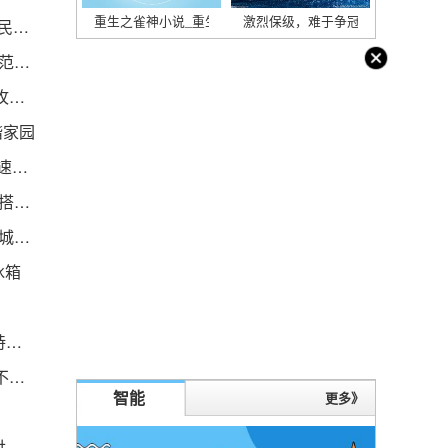
重生之雀神小说_重生之雀神_世界实时
激烈保级，难于争冠，这就是英超|
应用场景再扩容 微信小程序、视频号可使用数字人民币付款
飞利富2022年亏损243.47万同比由盈转亏合并报表范围内子公司数量减少 世界今亮点
热点在线丨上海市通管局魏征：IPv6推进工作进入攻坚克难“深水区”
谐家园
环球观察：AMCS 呼吁大型科技公司和相关机构加速意识科学领域的研究
红旗V8TD/V12TD发动机技术鉴定通过 这些新车将搭载-速读
贝恩33+10 莫兰特31+10+7 浓眉31+19 灰熊扳回一城2-3湖人 全球热点评
冰箱
天天观焦点：成本锐降+需求猛增 储能行业景气度持续走高
时讯：美力科技：公司每年以现金方式分配的利润不少于当年度实现的可分配利润的20%
智能
更多》
图说｜“血站开放日”学生探秘“爱心血”的奇妙旅程_世界快讯