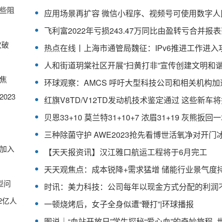
些阻
攻破
人和街道玥棠社区开展“扫黄打非”宣传创建文明和
聚焦
023
三种除菌守护 AWE2023抢先看博世活氧净对开门
加入
【天天报资讯】汉江雅口航运工程将于6月完工
型问
2亿人
一顿烧烤后，女子全身似遭“鞭打”|环球播报