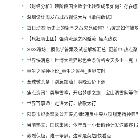
人生赢家-环球热讯
【财经分析】现阶段国企数字化转型成果如何？存在哪
碍？
深圳设计周发布城市视觉大片《敢闯敢试》
每日动态!历史上的街亭之战究竟如何？马谡是如何被
的？
【疯狂骑士团】强势流派之闪避流_焦点热议
2023潍坊二模化学答案及试卷解析汇总_更新中-热点
世界快消息！世博大熊猫彩色金条价格今天多少一克（2
年04月27日）
重生之雀神小说_重生之雀神_世界实时
全球微头条丨别急加油！明晚油价下调
焦点资讯：勇攀雪峰，开启梦想之旅！宝山滑雪队等你
世界百事通！走进太行，放歌太行
阳泉市纪委监委公开曝光4起违反中央八项规定精神典
题 实时焦点
当前热文：国铁集团：今年五一小长假预计发送旅客1.
次 超历史同期最高水平
激烈保级，难于争冠，这就是英超|快看点