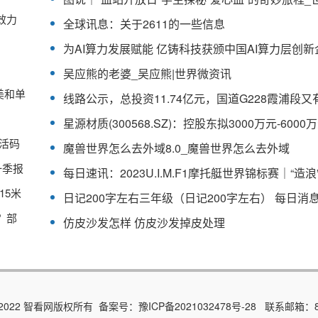
效力
全球讯息：关于2611的一些信息
为AI算力发展赋能 亿铸科技获颁中国AI算力层创新
吴应熊的老婆_吴应熊|世界微资讯
美和单
激活码
魔兽世界怎么去外域8.0_魔兽世界怎么去外域
一季报
速递
15米
日记200字左右三年级（日记200字左右） 每日消
？部
仿皮沙发怎样 仿皮沙发掉皮处理
015-2022 智看网版权所有 备案号：
豫ICP备2021032478号-28
联系邮箱：89 7