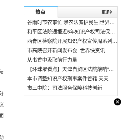
热点
更多》
谷雨时节农事忙 涉农法庭护民生|世界今头条
和平区法院通报近5年知识产权司法保护情况-世界实时
西青区检察院开展知识产权宣传周系列活动
市高院召开新闻发布会_世界快资讯
从书香中汲取前行力量
【环球聚看点】天津自贸区法院敲响“分离式裁判”第一槌
与
本市调整知识产权刑事案件管辖 天天热推荐
市三中院：司法服务保障科技创新
分
议
面
动