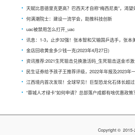
天赋比恩德里克更高？巴西天才自称“梅西尼奥”，渴望
巴萨 全球时快讯
何满潮院士：建设一流学会，助推科技创新
uac被禁用怎么打开_uac
讯息：1-3，止步32强！张本智和又输国乒选手，张本
局11-2，3-0进16强
金店回收黄金多少钱一克(2023年4月27日)
资讯推荐:2021生死狙击兑换激活码_生死狙击送金币
民生证券给予孩子王推荐评级，2022年年报及2023年
点评：23Q1利润端修复明显，看好全年业绩增长|焦点
江西境内首次发现！全球罕见！巨型恐龙化石体长超过
“蓉城人才绿卡”如何申请？总部落户成都有啥优惠政策
门回应
Copyright © 2