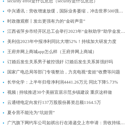
security error是什么意思（security是什么意思）
中兴通讯：营收增速放缓，国际业务萎缩，冲击世界500强挑战不小｜看财报
时政微观察丨发出更强有力的“金砖声音”
江西省萍乡市经开区总工会举行2023年“金秋助学”助学金发放仪式
美利信2023年中报净利同比大增52%！持续加大研发力度
王府井网上商城app怎么样（王府井网上商城）
订婚后发生关系男子被控强奸 订婚后发生关系算强奸吗
国家广电总局等部门专项整治，力克电视“套娃”收费等问题
长华化学：上半年归母净利润4441.26万元 同比下降5.73%
视频 | 持续推进30个美丽宜居示范乡镇建设 重庆这样做
云通锂电定向发行137万股股份募资总额1164.5万
夏令营不能沦为“坑娃营”
广汽旗下网约车公司如祺出行在港递交上市申请：营收持续增长，三年亏损超15亿元