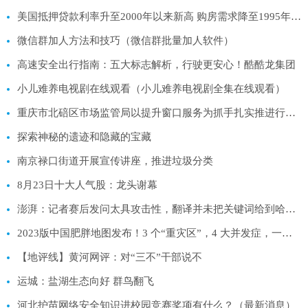
美国抵押贷款利率升至2000年以来新高 购房需求降至1995年以来新低
微信群加人方法和技巧（微信群批量加人软件）
高速安全出行指南：五大标志解析，行驶更安心！酷酷龙集团
小儿难养电视剧在线观看（小儿难养电视剧全集在线观看）
重庆市北碚区市场监管局以提升窗口服务为抓手扎实推进行风建设
探索神秘的遗迹和隐藏的宝藏
南京禄口街道开展宣传讲座，推进垃圾分类
8月23日十大人气股：龙头谢幕
澎湃：记者赛后发问太具攻击性，翻译并未把关键词给到哈维尔
2023版中国肥胖地图发布！3 个“重灾区”，4 大并发症，一次揭秘！（悄悄告诉你，这篇文章特别好）
【地评线】黄河网评：对“三不”干部说不
运城：盐湖生态向好 群鸟翻飞
河北护苗网络安全知识进校园竞赛奖项有什么？（最新消息）