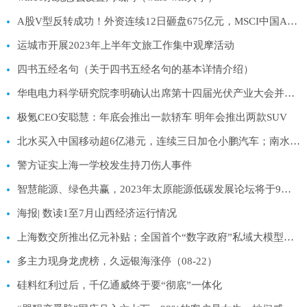
A股V型反转成功！外资连续12日砸盘675亿元，MSCI中国A50ETF(560050)探底回升收涨0.93%，大幅放量，再收长下影线！
运城市开展2023年上半年文旅工作集中观摩活动
四书五经名句（关于四书五经名句的基本详情介绍）
华电电力科学研究院李明确认出席第十四届光伏产业大会并发表演讲
极氪CEO安聪慧：年底会推出一款轿车 明年会推出两款SUV
北水买入中国移动超6亿港元，连续三日加仓小鹏汽车；南水抛售隆基绿能超12亿元
警方证实上海一学校发生持刀伤人事件
智慧能源、绿色共赢，2023年太原能源低碳发展论坛将于9月6日至8日举办
海报| 数读1至7月山西经济运行情况
上海数交所推出亿元补贴；全国首个“数字政府”私域大模型正式发布；快手大模型“快意”开启内测 | 零壹日报
多主力现身龙虎榜，久远银海涨停（08-22）
硅料红利过后，千亿通威终于要“彻底”一体化