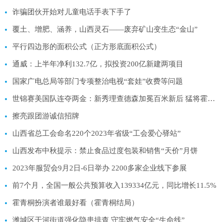
诈骗团伙开始对儿童电话手表下手了
覆土、增肥、涵养，山西灵石——废弃矿山变生态“金山”
平行四边形的面积公式（正方形底面积公式）
通威：上半年净利132.7亿，拟投资200亿新建两项目
国家广电总局等部门专项整治电视“套娃”收费等问题
世锦赛美国队连夺两金：新秀理查德森加冕百米新后 猛将霍洛威豪取110米栏三连冠
擦亮跟团游诚信招牌
山西省总工会命名220个2023年省级“工会爱心驿站”
山西发布中秋提示：禁止食品过度包装和销售“天价”月饼
2023年服贸会9月2日-6日举办 2200多家企业线下参展
前7个月，全国一般公共预算收入139334亿元，同比增长11.5%
霍青桐扮演者谁最好看（霍青桐结局）
潍城区于河街道强化隐患排查 守牢燃气安全“生命线”