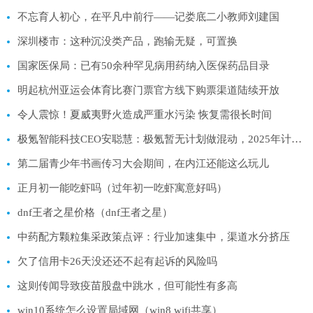
不忘育人初心，在平凡中前行——记娄底二小教师刘建国
深圳楼市：这种沉没类产品，跑输无疑，可置换
国家医保局：已有50余种罕见病用药纳入医保药品目录
明起杭州亚运会体育比赛门票官方线下购票渠道陆续开放
令人震惊！夏威夷野火造成严重水污染 恢复需很长时间
极氪智能科技CEO安聪慧：极氪暂无计划做混动，2025年计划实现65万辆销量
第二届青少年书画传习大会期间，在内江还能这么玩儿
正月初一能吃虾吗（过年初一吃虾寓意好吗）
dnf王者之星价格（dnf王者之星）
中药配方颗粒集采政策点评：行业加速集中，渠道水分挤压
欠了信用卡26天没还还不起有起诉的风险吗
这则传闻导致疫苗股盘中跳水，但可能性有多高
win10系统怎么设置局域网（win8 wifi共享）