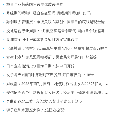
桓台企业荣获国际铸展优质铸件奖
月经期间喝咖啡经血会变黑吗 月经期间喝咖啡好吗
融创服务管理层：承接关联方融创中国项目的底线是现金能不能回收
交通运输行业周报：7月航空客运量创新高 国内首个航运期货上市
黄浦首个旧住房成套改造项目方案审批通过
《黑神话：悟空》Steam愿望单排名第44 销量能超过百万吗？
女生七夕节穿凤冠霞帔领证，民政局大厅最“红”的新娘
日本宣布核污染水排海日期：从24日开始
女子每天1顿口味虾吃到下巴脱臼 开口度仅为1.5厘米
财政部：2023年前7月国有土地使用权出让收入22875亿元，同比下降19.1%
安信证券给予行动教育买入评级，疫后主业修复业绩高增，实效管理龙头加速成长
九曲街道纪工委 “嵌入式”监督让分房公开透明
狮子座和水瓶座太像了,难怪这么配!