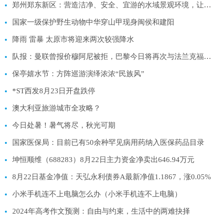
郑州郑东新区：营造洁净、安全、宜游的水域景观环境，让游客在湖光美景中尽情“嗨啤”
国家一级保护野生动物中华穿山甲现身闽侯和建阳
降雨 雷暴 太原市将迎来两次较强降水
队报：曼联曾报价穆阿尼被拒，巴黎今日将再次与法兰克福谈判
保亭嬉水节：方阵巡游演绎浓浓“民族风”
*ST西发8月23日开盘跌停
澳大利亚旅游城市全攻略？
今日处暑！暑气将尽，秋光可期
国家医保局：目前已有50余种罕见病用药纳入医保药品目录
坤恒顺维（688283）8月22日主力资金净卖出646.94万元
8月22日基金净值：天弘永利债券A最新净值1.1867，涨0.05%
小米手机连不上电脑怎么办（小米手机连不上电脑）
2024年高考作文预测：自由与约束，生活中的两难抉择