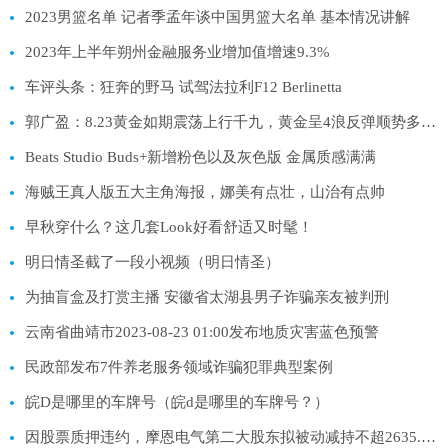
2023男篮名单 记者季孟年谈中国男篮大名单 基本情况讲解
2023年上半年朔州金融服务业增加值增速9.3%
车评头条：狂奔的野马 试驾法拉利F12 Berlinetta
郭广盈：8.23黄金如期震荡上行千九，黄金呈4浪反弹顺势多！黄金今日走势分析及操作建议
Beats Studio Buds+新增粉色以及灰色版 金属质感满满
海贼王真人版五大主角海报，娜美有点壮，山治有点帅
早秋穿什么？这几套Look好看舒适又时髦！
明日情圣截了一段小视频（明日情圣）
为抽盲盒及打赏主播 安徽省太湖县男子诈骗亲友被判刑
云南省曲靖市2023-08-23 01:00发布地质灾害蓝色预警
民政部发布7件养老服务领域诈骗犯罪典型案例
皖D是哪里的车牌号（皖d是哪里的车牌号？）
因股票质押违约，摩恩电气第二大股东拟被动减持不超2635.2万股