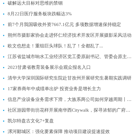
破解远大目标对思维的禁锢
8月22日医疗服务板块跌幅达3%
前7个月我国吸收外资7667.1亿元 多项数据增速保持稳定
朔州市摄影家协会走进怀仁经济技术开发区开展摄影采风活动
欧文也想走！重组巨头球队！乱了！全都乱了...
江苏省盐城市响水工业经济区党工委原副书记、管委会原主任邵冬连接受审查调查
2023甘肃省教育装备展示会观众报名入口
清华大学深圳国际研究生院赴甘孜州开展研究生暑期实践调研
17家券商年中成绩单出炉 投资业务是增长主力
信息产业设备业务需求下滑，大族系两公司如何穿越周期丨深公司半年报
社区游园带街坊花样开展南华西Citywalk，探寻浓郁的广府市井风情
凯尔特盘古文化7+复盘
漯河郾城区：强化要素保障 推动项目建设提速提效