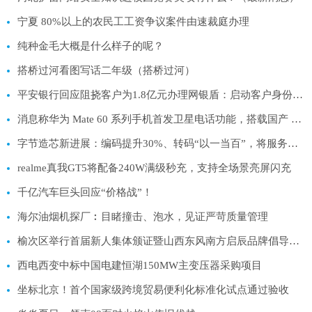
宁夏 80%以上的农民工工资争议案件由速裁庭办理
纯种金毛大概是什么样子的呢？
搭桥过河看图写话二年级（搭桥过河）
平安银行回应阻挠客户为1.8亿元办理网银盾：启动客户身份尽调期间收到司法冻结指令
消息称华为 Mate 60 系列手机首发卫星电话功能，搭载国产 PA 芯片
字节造芯新进展：编码提升30%、转码“以一当百”，将服务火山引擎
realme真我GT5将配备240W满级秒充，支持全场景亮屏闪充
千亿汽车巨头回应“价格战”！
海尔油烟机探厂︰目睹撞击、泡水，见证严苛质量管理
榆次区举行首届新人集体颁证暨山西东风南方启辰品牌倡导文明婚俗活动启动仪式
西电西变中标中国电建恒湖150MW主变压器采购项目
坐标北京！首个国家级跨境贸易便利化标准化试点通过验收