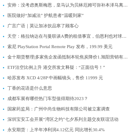
安帅：没考虑奥斯梅恩，皇马认为贝林厄姆可弥补本泽马离队损失
医院做好“加减法” 护航患者“温暖到家”
广言广语｜莫让加冰饮品寒了顾客心
天空：格拉纳达在与曼联谈A费的租借事宜，伯恩利也对球员有意
索尼 PlayStation Portal Remote Play 发布，199.99 美元
金十期货整理|多家焦企发函抵制本轮焦炭降价1.旭阳营销有限公司：考虑到当前焦炭供应仍然偏紧，催货现象明显。同时，近期煤矿事故频发，煤炭供应紧张，价格仍处于高位。为保障各户焦炭的稳定供应和产品品质，经公司研究决定不同意焦炭此轮降价。2.山西梗阳新能源有限公司销售分公司
ETF沽空比例上升 港交所发文释疑：“正面信号！”
哈苏发布 XCD 4/28P 中画幅镜头，售价 11999 元
丁香的花语是什么意思
成都车展有哪些热门车型值得期待2023？
国家药监局：广州中尚生物科技有限公司被立案调查
深圳宝安工会开展“湾区之约”七夕系列主题交友联谊活动
永安期货：上半年净利润4.12亿元 同比增长30.4%