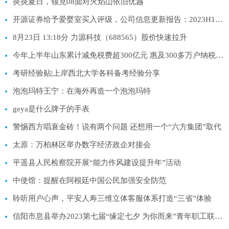
炎炎夏日，领克08面对火焰山依旧优越
开源证券给予爱婴室买入评级，公司信息更新报告：2023H1收入小幅下滑，精耕细作深化泛母婴业态
8月23日 13:18分 力源科技（688565）股价快速拉升
今年上半年山东累计减免税费超300亿元 惠及300多万户纳税人缴费人
考研经验贴|上岸西北大学各科备考经验分享
泡泡玛特王宁：在海外再造一个泡泡玛特
geya是什么牌子的手表
警惕西方唱衰金砖！说有两个问题 还想用一个“六方集团”取代
太原：万柏林区举办数字经济政企对接会
平遥县人民检察院开展“能力作风建设提升年”活动
中使馆：提醒在阿根廷中国公民加强安全防范
聆听用户心声，平安人寿三维立体客服体系打造“三省”体验
信阳市息县举办2023第七届“缘定七夕 为你而来”青年职工联谊活动