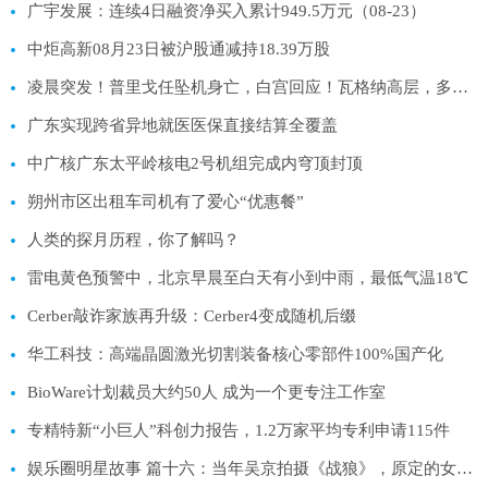
广宇发展：连续4日融资净买入累计949.5万元（08-23）
中炬高新08月23日被沪股通减持18.39万股
凌晨突发！普里戈任坠机身亡，白宫回应！瓦格纳高层，多人遇难
广东实现跨省异地就医医保直接结算全覆盖
中广核广东太平岭核电2号机组完成内穹顶封顶
朔州市区出租车司机有了爱心“优惠餐”
人类的探月历程，你了解吗？
雷电黄色预警中，北京早晨至白天有小到中雨，最低气温18℃
Cerber敲诈家族再升级：Cerber4变成随机后缀
华工科技：高端晶圆激光切割装备核心零部件100%国产化
BioWare计划裁员大约50人 成为一个更专注工作室
专精特新“小巨人”科创力报告，1.2万家平均专利申请115件
娱乐圈明星故事 篇十六：当年吴京拍摄《战狼》，原定的女主狮子大开口，不加价不会进组