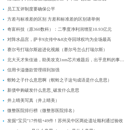
员工互评制度要确保公平
方差与标准差的区别 方差和标准差的区别请举例
奇富科技（原360数科）：二季度净利润增至10.93亿元
对阵水晶宫，萨卡9次传中&8次夺回球权均为全场最高
赛尔号打瑞尔斯超进化视频（赛尔号怎么打瑞尔斯）
北大天才朱佳迪，助美攻克1nm芯片难题后，出乎意料的事情发生了
信用卡溢缴款管理得到加强
螟蛉之子什么意思啊（螟蛉之子这句成语是什么意思）
新债申购破发什么意思_破发什么意思
井上晴美写真（井上晴美）
微整医院排行榜（微整形医院排名）
发掘“宝贝”17件组+49件！苏州吴中区两处遗址顺利通过验收