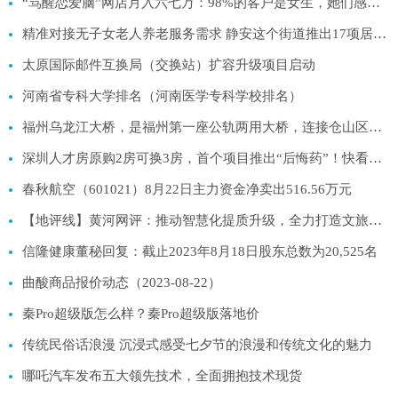
“骂醒恋爱脑”网店月入六七万：98%的客户是女生，她们感情上容易卑微
精准对接无子女老人养老服务需求 静安这个街道推出17项居家养老菜单式服务
太原国际邮件互换局（交换站）扩容升级项目启动
河南省专科大学排名（河南医学专科学校排名）
福州乌龙江大桥，是福州第一座公轨两用大桥，连接仓山区与长乐区
深圳人才房原购2房可换3房，首个项目推出“后悔药”！快看规则
春秋航空（601021）8月22日主力资金净卖出516.56万元
【地评线】黄河网评：推动智慧化提质升级，全力打造文旅新标杆
信隆健康董秘回复：截止2023年8月18日股东总数为20,525名
曲酸商品报价动态（2023-08-22）
秦Pro超级版怎么样？秦Pro超级版落地价
传统民俗话浪漫 沉浸式感受七夕节的浪漫和传统文化的魅力
哪吒汽车发布五大领先技术，全面拥抱技术现货