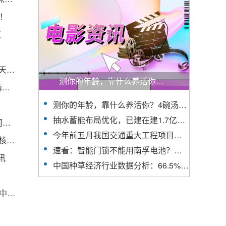
道！
点
@各机关企事业单位、居民朋友，倡议书发布→ 天天播报
测你的年龄，靠什么养活你？4碗汤，哪一碗营养最好？
财鑫闻｜上半年A股收官，中特估、退市股呈冰火两重天，“七翻身”能否如期到来？_热闻
测你的年龄，靠什么养活你？4碗汤，哪一碗营养最好？
抽水蓄能布局优化，已建在建1.7亿千瓦-世界新动态
13.2天！6月以来北京高温日数为1961年以来历史同期最多 环球新视野
今年前五月我国交通重大工程项目加快建设
全球今日报丨2023年漳州一中自主招生考试报名审核查询及打印准考证办法
速看：智能门锁不能用南孚电池？智能门锁还有多少坑
讯
中国种草经济行业数据分析：66.5%消费者会被KOL/达人/博主测评视频种草 世界播资讯
北京广告协会：请相关品牌方、MCN经纪机构等对中国内地男歌手蔡某某做好风险把控