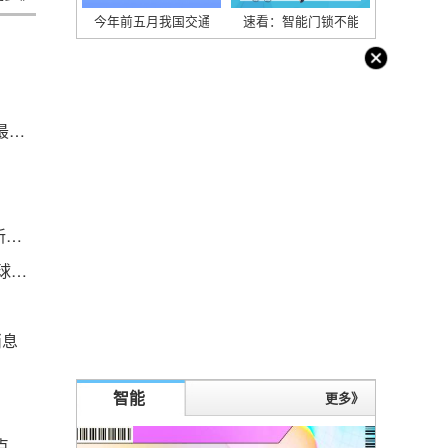
今年前五月我国交通重大工程项目加快建设
速看：智能门锁不能用南孚电池？
2023年07月03日07时40分菲律宾比索/人民币汇率最新报价
规上AI企业规模超1200亿元，上海递交“浦东方案”新成果
发票认证是什么意思最新_发票认证是什么意思_全球报道
消息
智能
更多》
新资讯：前沿热点：潘功胜往事：三十余年主要观点一览 天天信息_新动态