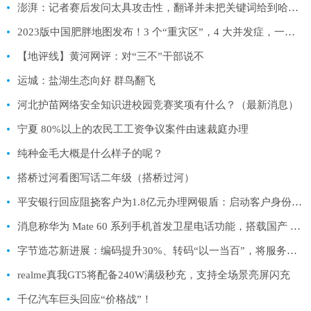
澎湃：记者赛后发问太具攻击性，翻译并未把关键词给到哈维尔
2023版中国肥胖地图发布！3 个“重灾区”，4 大并发症，一次揭秘！（悄悄告诉你，这篇文章特别好）
【地评线】黄河网评：对“三不”干部说不
运城：盐湖生态向好 群鸟翻飞
河北护苗网络安全知识进校园竞赛奖项有什么？（最新消息）
宁夏 80%以上的农民工工资争议案件由速裁庭办理
纯种金毛大概是什么样子的呢？
搭桥过河看图写话二年级（搭桥过河）
平安银行回应阻挠客户为1.8亿元办理网银盾：启动客户身份尽调期间收到司法冻结指令
消息称华为 Mate 60 系列手机首发卫星电话功能，搭载国产 PA 芯片
字节造芯新进展：编码提升30%、转码“以一当百”，将服务火山引擎
realme真我GT5将配备240W满级秒充，支持全场景亮屏闪充
千亿汽车巨头回应“价格战”！