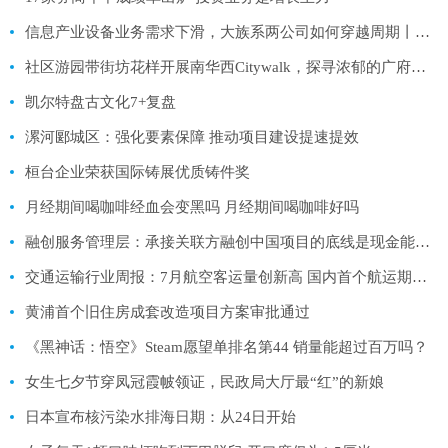
信息产业设备业务需求下滑，大族系两公司如何穿越周期丨深公司半年报
社区游园带街坊花样开展南华西Citywalk，探寻浓郁的广府市井风情
凯尔特盘古文化7+复盘
漯河郾城区：强化要素保障 推动项目建设提速提效
桓台企业荣获国际铸展优质铸件奖
月经期间喝咖啡经血会变黑吗 月经期间喝咖啡好吗
融创服务管理层：承接关联方融创中国项目的底线是现金能不能回收
交通运输行业周报：7月航空客运量创新高 国内首个航运期货上市
黄浦首个旧住房成套改造项目方案审批通过
《黑神话：悟空》Steam愿望单排名第44 销量能超过百万吗？
女生七夕节穿凤冠霞帔领证，民政局大厅最“红”的新娘
日本宣布核污染水排海日期：从24日开始