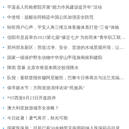
平遥县人民检察院开展“能力作风建设提升年”活动
中使馆：提醒在阿根廷中国公民加强安全防范
聆听用户心声，平安人寿三维立体客服体系打造“三省”体验
信阳市息县举办2023第七届“缘定七夕 为你而来”青年职工联谊活动
郑州郑东新区：营造洁净、安全、宜游的水域景观环境，让游客在湖光美景中尽情“嗨啤”
国家一级保护野生动物中华穿山甲现身闽侯和建阳
降雨 雷暴 太原市将迎来两次较强降水
队报：曼联曾报价穆阿尼被拒，巴黎今日将再次与法兰克福谈判
保亭嬉水节：方阵巡游演绎浓浓“民族风”
*ST西发8月23日开盘跌停
澳大利亚旅游城市全攻略？
今日处暑！暑气将尽，秋光可期
国家医保局：目前已有50余种罕见病用药纳入医保药品目录