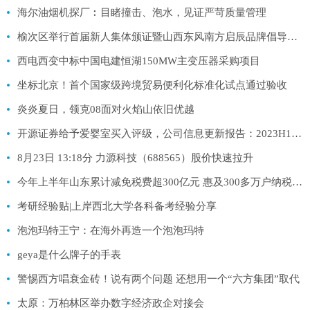
海尔油烟机探厂︰目睹撞击、泡水，见证严苛质量管理
榆次区举行首届新人集体颁证暨山西东风南方启辰品牌倡导文明婚俗活动启动仪式
西电西变中标中国电建恒湖150MW主变压器采购项目
坐标北京！首个国家级跨境贸易便利化标准化试点通过验收
炎炎夏日，领克08面对火焰山依旧优越
开源证券给予爱婴室买入评级，公司信息更新报告：2023H1收入小幅下滑，精耕细作深化泛母婴业态
8月23日 13:18分 力源科技（688565）股价快速拉升
今年上半年山东累计减免税费超300亿元 惠及300多万户纳税人缴费人
考研经验贴|上岸西北大学各科备考经验分享
泡泡玛特王宁：在海外再造一个泡泡玛特
geya是什么牌子的手表
警惕西方唱衰金砖！说有两个问题 还想用一个“六方集团”取代
太原：万柏林区举办数字经济政企对接会