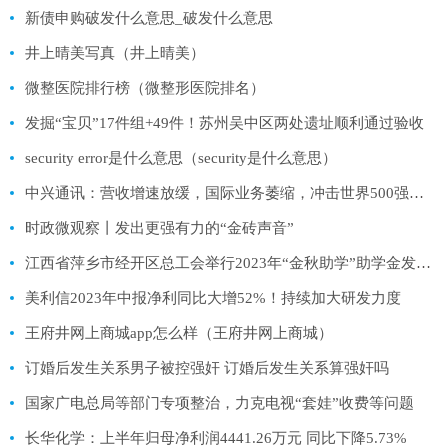
新债申购破发什么意思_破发什么意思
井上晴美写真（井上晴美）
微整医院排行榜（微整形医院排名）
发掘“宝贝”17件组+49件！苏州吴中区两处遗址顺利通过验收
security error是什么意思（security是什么意思）
中兴通讯：营收增速放缓，国际业务萎缩，冲击世界500强挑战不小｜看财报
时政微观察丨发出更强有力的“金砖声音”
江西省萍乡市经开区总工会举行2023年“金秋助学”助学金发放仪式
美利信2023年中报净利同比大增52%！持续加大研发力度
王府井网上商城app怎么样（王府井网上商城）
订婚后发生关系男子被控强奸 订婚后发生关系算强奸吗
国家广电总局等部门专项整治，力克电视“套娃”收费等问题
长华化学：上半年归母净利润4441.26万元 同比下降5.73%