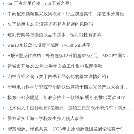
dnf王者之星价格（dnf王者之星）
中药配方颗粒集采政策点评：行业加速集中，渠道水分挤压
欠了信用卡26天没还还不起有起诉的风险吗
这则传闻导致疫苗股盘中跳水，但可能性有多高
win10系统怎么设置局域网（win8 wifi共享）
A股V型反转成功！外资连续12日砸盘675亿元，MSCI中国A50ETF(560050)探底回升收涨0.93%，大幅放量，再收长下影线！
运城市开展2023年上半年文旅工作集中观摩活动
四书五经名句（关于四书五经名句的基本详情介绍）
华电电力科学研究院李明确认出席第十四届光伏产业大会并发表演讲
极氪CEO安聪慧：年底会推出一款轿车 明年会推出两款SUV
北水买入中国移动超6亿港元，连续三日加仓小鹏汽车；南水抛售隆基绿能超12亿元
警方证实上海一学校发生持刀伤人事件
智慧能源、绿色共赢，2023年太原能源低碳发展论坛将于9月6日至8日举办