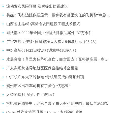
滚动发布风险预警 及时提出处置建议
美媒：飞行追踪数据显示，据称载有普里戈任的飞机曾“急剧下降”!
山西省主推8种高标准农田建设工程技术模式
司法部：2022年全国共办理法律援助案件137万余件
广宇发展：连续4日融资净买入累计949.5万元（08-23）
中炬高新08月23日被沪股通减持18.39万股
凌晨突发！普里戈任坠机身亡，白宫回应！瓦格纳高层，多人遇难
广东实现跨省异地就医医保直接结算全覆盖
中广核广东太平岭核电2号机组完成内穹顶封顶
朔州市区出租车司机有了爱心“优惠餐”
人类的探月历程，你了解吗？
雷电黄色预警中，北京早晨至白天有小到中雨，最低气温18℃
Cerber敲诈家族再升级：Cerber4变成随机后缀