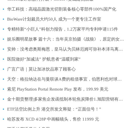
华工科技：高端晶圆激光切割装备核心零部件100%国产化
BioWare计划裁员大约50人 成为一个更专注工作室
专精特新“小巨人”科创力报告，1.2万家平均专利申请115件
娱乐圈明星故事 篇十六：当年吴京拍摄《战狼》，原定的女主狮子大开口，不加价不会进组
安帅：没考虑奥斯梅恩，皇马认为贝林厄姆可弥补本泽马离队损失
医院做好“加减法” 护航患者“温暖到家”
广言广语｜莫让加冰饮品寒了顾客心
天空：格拉纳达在与曼联谈A费的租借事宜，伯恩利也对球员有意
索尼 PlayStation Portal Remote Play 发布，199.99 美元
金十期货整理|多家焦企发函抵制本轮焦炭降价1.旭阳营销有限公司：考虑到当前焦炭供应仍然偏紧，催货现象明显。同时，近期煤矿事故频发，煤炭供应紧张，价格仍处于高位。为保障各户焦炭的稳定供应和产品品质，经公司研究决定不同意焦炭此轮降价。2.山西梗阳新能源有限公司销售分公司
ETF沽空比例上升 港交所发文释疑：“正面信号！”
哈苏发布 XCD 4/28P 中画幅镜头，售价 11999 元