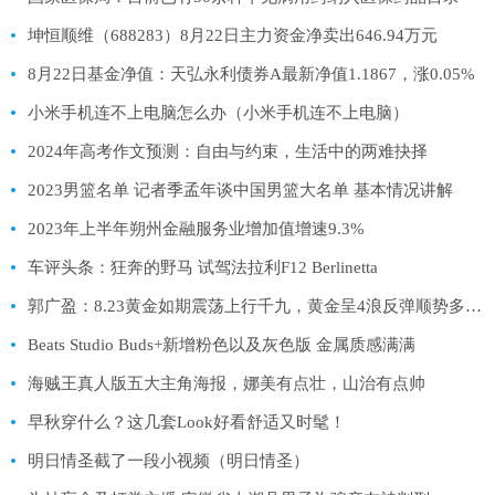
坤恒顺维（688283）8月22日主力资金净卖出646.94万元
8月22日基金净值：天弘永利债券A最新净值1.1867，涨0.05%
小米手机连不上电脑怎么办（小米手机连不上电脑）
2024年高考作文预测：自由与约束，生活中的两难抉择
2023男篮名单 记者季孟年谈中国男篮大名单 基本情况讲解
2023年上半年朔州金融服务业增加值增速9.3%
车评头条：狂奔的野马 试驾法拉利F12 Berlinetta
郭广盈：8.23黄金如期震荡上行千九，黄金呈4浪反弹顺势多！黄金今日走势分析及操作建议
Beats Studio Buds+新增粉色以及灰色版 金属质感满满
海贼王真人版五大主角海报，娜美有点壮，山治有点帅
早秋穿什么？这几套Look好看舒适又时髦！
明日情圣截了一段小视频（明日情圣）