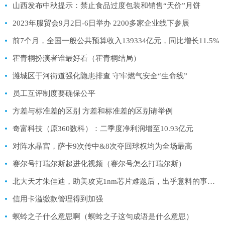
山西发布中秋提示：禁止食品过度包装和销售“天价”月饼
2023年服贸会9月2日-6日举办 2200多家企业线下参展
前7个月，全国一般公共预算收入139334亿元，同比增长11.5%
霍青桐扮演者谁最好看（霍青桐结局）
潍城区于河街道强化隐患排查 守牢燃气安全“生命线”
员工互评制度要确保公平
方差与标准差的区别 方差和标准差的区别请举例
奇富科技（原360数科）：二季度净利润增至10.93亿元
对阵水晶宫，萨卡9次传中&8次夺回球权均为全场最高
赛尔号打瑞尔斯超进化视频（赛尔号怎么打瑞尔斯）
北大天才朱佳迪，助美攻克1nm芯片难题后，出乎意料的事情发生了
信用卡溢缴款管理得到加强
螟蛉之子什么意思啊（螟蛉之子这句成语是什么意思）