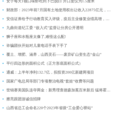
女子每天1顿口味虾吃到下巴脱臼 开口度仅为1.5厘米
财政部：2023年前7月国有土地使用权出让收入22875亿元，同比下降19.1%
安信证券给予行动教育买入评级，疫后主业修复业绩高增，实效管理龙头加速成长
九曲街道纪工委 “嵌入式”监督让分房公开透明
狮子座和水瓶座太像了,难怪这么配!
诈骗团伙开始对儿童电话手表下手了
覆土、增肥、涵养，山西灵石——废弃矿山变生态“金山”
平行四边形的面积公式（正方形底面积公式）
通威：上半年净利132.7亿，拟投资200亿新建两项目
国家广电总局等部门专项整治电视“套娃”收费等问题
世锦赛美国队连夺两金：新秀理查德森加冕百米新后 猛将霍洛威豪取110米栏三连冠
擦亮跟团游诚信招牌
山西省总工会命名220个2023年省级“工会爱心驿站”