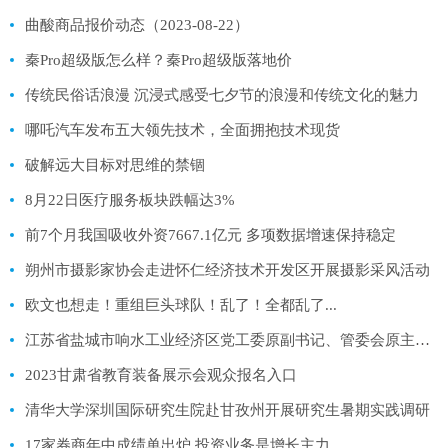
曲酸商品报价动态（2023-08-22）
秦Pro超级版怎么样？秦Pro超级版落地价
传统民俗话浪漫 沉浸式感受七夕节的浪漫和传统文化的魅力
哪吒汽车发布五大领先技术，全面拥抱技术现货
破解远大目标对思维的禁锢
8月22日医疗服务板块跌幅达3%
前7个月我国吸收外资7667.1亿元 多项数据增速保持稳定
朔州市摄影家协会走进怀仁经济技术开发区开展摄影采风活动
欧文也想走！重组巨头球队！乱了！全都乱了...
江苏省盐城市响水工业经济区党工委原副书记、管委会原主任邵冬连接受审查调查
2023甘肃省教育装备展示会观众报名入口
清华大学深圳国际研究生院赴甘孜州开展研究生暑期实践调研
17家券商年中成绩单出炉 投资业务是增长主力