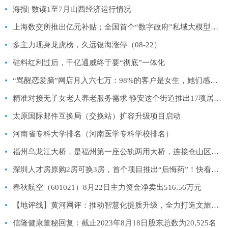
海报| 数读1至7月山西经济运行情况
上海数交所推出亿元补贴；全国首个“数字政府”私域大模型正式发布；快手大模型“快意”开启内测 | 零壹日报
多主力现身龙虎榜，久远银海涨停（08-22）
硅料红利过后，千亿通威终于要“彻底”一体化
“骂醒恋爱脑”网店月入六七万：98%的客户是女生，她们感情上容易卑微
精准对接无子女老人养老服务需求 静安这个街道推出17项居家养老菜单式服务
太原国际邮件互换局（交换站）扩容升级项目启动
河南省专科大学排名（河南医学专科学校排名）
福州乌龙江大桥，是福州第一座公轨两用大桥，连接仓山区与长乐区
深圳人才房原购2房可换3房，首个项目推出“后悔药”！快看规则
春秋航空（601021）8月22日主力资金净卖出516.56万元
【地评线】黄河网评：推动智慧化提质升级，全力打造文旅新标杆
信隆健康董秘回复：截止2023年8月18日股东总数为20,525名