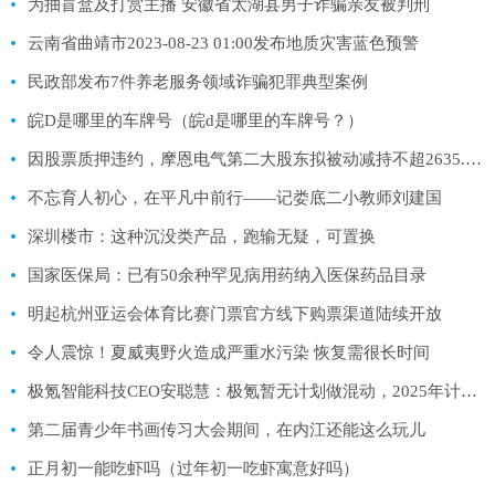
为抽盲盒及打赏主播 安徽省太湖县男子诈骗亲友被判刑
云南省曲靖市2023-08-23 01:00发布地质灾害蓝色预警
民政部发布7件养老服务领域诈骗犯罪典型案例
皖D是哪里的车牌号（皖d是哪里的车牌号？）
因股票质押违约，摩恩电气第二大股东拟被动减持不超2635.2万股
不忘育人初心，在平凡中前行——记娄底二小教师刘建国
深圳楼市：这种沉没类产品，跑输无疑，可置换
国家医保局：已有50余种罕见病用药纳入医保药品目录
明起杭州亚运会体育比赛门票官方线下购票渠道陆续开放
令人震惊！夏威夷野火造成严重水污染 恢复需很长时间
极氪智能科技CEO安聪慧：极氪暂无计划做混动，2025年计划实现65万辆销量
第二届青少年书画传习大会期间，在内江还能这么玩儿
正月初一能吃虾吗（过年初一吃虾寓意好吗）